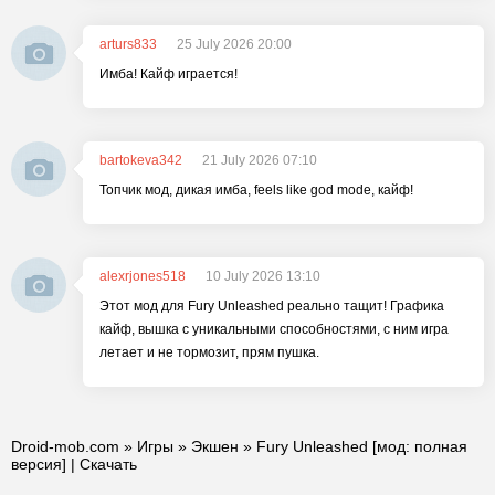
arturs833
25 July 2026 20:00
Имба! Кайф играется!
bartokeva342
21 July 2026 07:10
Топчик мод, дикая имба, feels like god mode, кайф!
alexrjones518
10 July 2026 13:10
Этот мод для Fury Unleashed реально тащит! Графика
кайф, вышка с уникальными способностями, с ним игра
летает и не тормозит, прям пушка.
Droid-mob.com
»
Игры
»
Экшен
» Fury Unleashed [мод: полная
версия] | Скачать