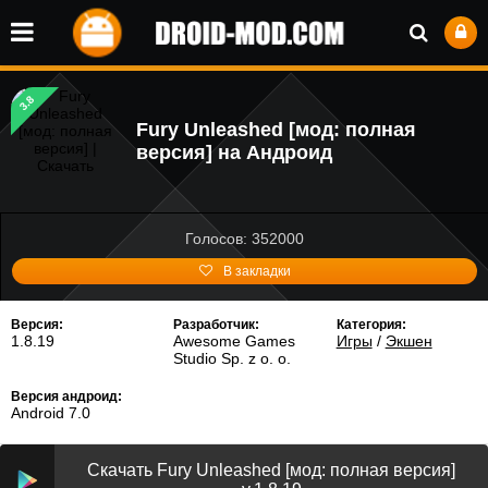
3.8
Fury Unleashed [мод: полная
версия] на Андроид
Голосов: 352000
В закладки
Версия:
Разработчик:
Категория:
1.8.19
Awesome Games
Игры
/
Экшен
Studio Sp. z o. o.
Версия андроид:
Android 7.0
Скачать Fury Unleashed [мод: полная версия]