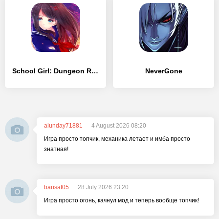
School Girl: Dungeon RPG
NeverGone
alunday71881
4 August 2026 08:20
Игра просто топчик, механика летает и имба просто
знатная!
barisat05
28 July 2026 23:20
Игра просто огонь, качнул мод и теперь вообще топчик!