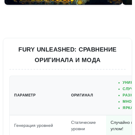
FURY UNLEASHED: СРАВНЕНИЕ
ОРИГИНАЛА И МОДА
УНИК
СЛУЧ
ПАРАМЕТР
ОРИГИНАЛ
РАЗН
МНОГ
ЯРКАЯ
Статические
Случайно ге
Генерация уровней
уровни
углом!