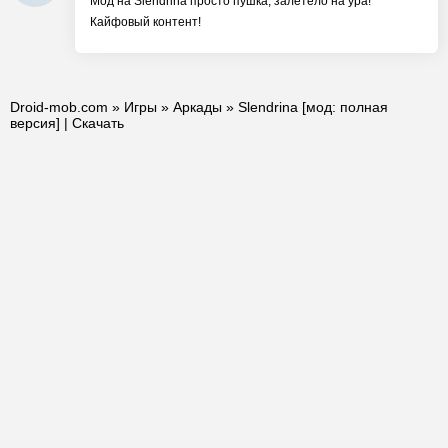
Мод на Slendrina просто пушка, залетело на ура!
Кайфовый контент!
Droid-mob.com
»
Игры
»
Аркады
» Slendrina [мод: полная
версия] | Скачать