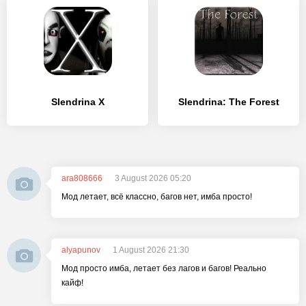
Slendrina X
Slendrina: The Forest
ara808666
3 August 2026 05:20
Мод летает, всё классно, багов нет, имба просто!
alyapunov
1 August 2026 21:30
Мод просто имба, летает без лагов и багов! Реально
кайф!