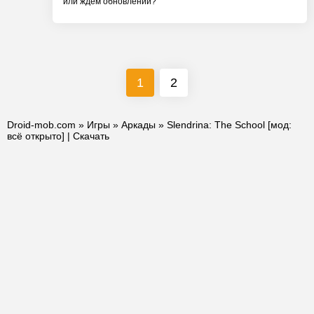
или ждём обновлений?
1
2
Droid-mob.com
»
Игры
»
Аркады
» Slendrina: The School [мод:
всё открыто] | Скачать