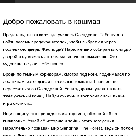
Добро пожаловать в кошмар
Представь, ты в школе, где училась Слендрина. Тебе нужно
найти восемь предохранителей, чтобы выбраться через
последнюю дверь. Жесть, да? Параллельно собирай ключи для
дверей и сундуков с аптечками, иначе не выживешь. Это
чудовище не даст тебе шанса.
Броди по темным коридорам, смотри под ноги, поднимайся по
лестницам, заглядывай в классные комнаты. Главное, не
пересекаться со Слендриной. Если здоровье упадет в ноль,
ждёт ужасный конец. Найди сундуки и восполни силы, иначе
игра окончена.
Ищи вещицу, что принадлежала героине, обменяй её на
выживание. Узнай её историю и тайны этого заведения.
Параллельно познавай мир Slendrina: The Forest, ведь он полон
ужаса. Двигайся тихо, каждое шорох слышится, детали важны.