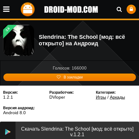
3.6
Slendrina: The School [мод: всё
открыто] на Андроид
Голосов: 166000
В закладки
Версия:
Разработчик:
Категория:
1.2.1
DVloper
Игры
/
Аркады
Версия андроид:
Android 8.0
Скачать Slendrina: The School [мод: всё открыто]
v.1.2.1