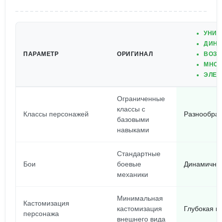
УНИК
ДИНА
ПАРАМЕТР
ОРИГИНАЛ
ВОЗМ
МНОГ
ЭЛЕМ
Ограниченные
классы с
Классы персонажей
Разнообраз
базовыми
навыками
Стандартные
Бои
боевые
Динамичные
механики
Минимальная
Кастомизация
кастомизация
Глубокая к
персонажа
внешнего вида