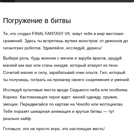
Погружение в битвы
Те, кто создал FINAL FANTASY VII, зовут тебя в мир жестоких
сражений. Здесь ты встретишь жутких монстров: от демонов до
гигантских роботов. Удивляйся, исследуй, дерись!
Выбери роль: будь воином с мечом и заруби врагов, орудуй
магией как маг или стань ниндзя, который атакует из тени.
Сочетай магию и силу, зарабатывай очки опыта. Гил, который
ты получишь, потрать на прокачку своего снаряжения и умений.
Исследуй культовые места вроде Седьмого неба или особняка
Корнео. Кастомизация героя ждет: меняй одежду, оружие,
эмоции. Передвигайся по картам на Чокобо или мотоциклах.
Тебя поразят шикарная анимация и крутые битвы — тут
реально кайф.
Готовься, это не просто игра, это настоящая жесть!