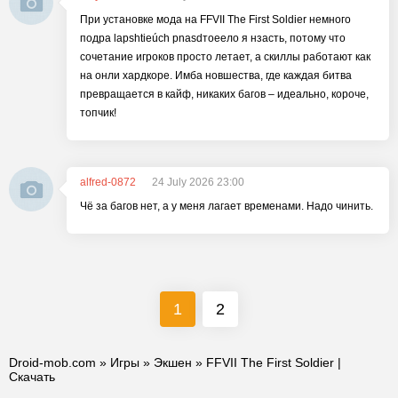
При установке мода на FFVII The First Soldier немного
подра lapshtieúch pnasdтоеело я нзасть, потому что
сочетание игроков просто летает, а скиллы работают как
на онли хардкоре. Имба новшества, где каждая битва
превращается в кайф, никаких багов – идеально, короче,
топчик!
alfred-0872
24 July 2026 23:00
Чё за багов нет, а у меня лагает временами. Надо чинить.
1
2
Droid-mob.com
»
Игры
»
Экшен
» FFVII The First Soldier |
Скачать