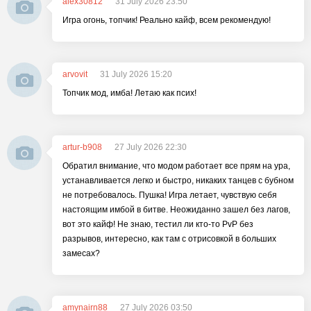
alex30812
31 July 2026 23:50
Игра огонь, топчик! Реально кайф, всем рекомендую!
arvovit
31 July 2026 15:20
Топчик мод, имба! Летаю как псих!
artur-b908
27 July 2026 22:30
Обратил внимание, что модом работает все прям на ура,
устанавливается легко и быстро, никаких танцев с бубном
не потребовалось. Пушка! Игра летает, чувствую себя
настоящим имбой в битве. Неожиданно зашел без лагов,
вот это кайф! Не знаю, тестил ли кто-то PvP без
разрывов, интересно, как там с отрисовкой в больших
замесах?
amynairn88
27 July 2026 03:50