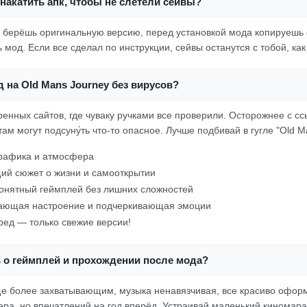
накатить апк, чтобы не слетели сейвы?
о берёшь оригинальную версию, перед установкой мода копируешь
 мод. Если все сделал по инструкции, сейвы останутся с тобой, как
д на Old Mans Journey без вирусов?
ренных сайтов, где чуваку ручками все проверили. Осторожнее с с
м могут подсуну́ть что-то опасное. Лучше подбивай в гугле "Old M
графика и атмосфера
ий сюжет о жизни и самооткрытии
онятный геймплей без лишних сложностей
дающая настроение и подчеркивающая эмоции
еред — только свежие версии!
ь о геймплей и прохождении после мода?
е более захватывающим, музыка ненавязчивая, все красиво офор
чера, но впечатлений на год вперёд. Устраивай маленький кинома