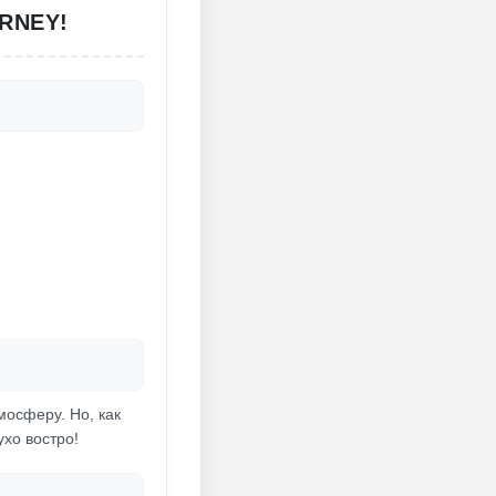
RNEY!
мосферу. Но, как
ухо востро!