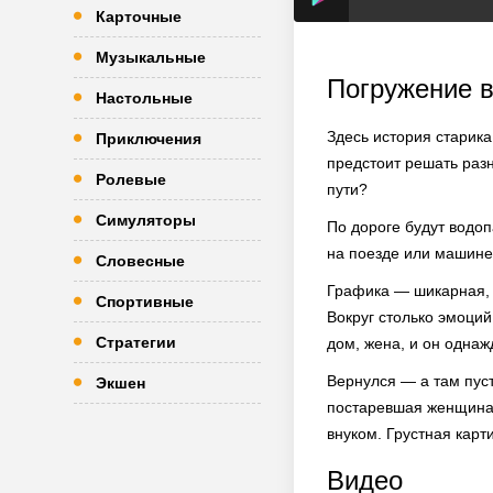
Карточные
Музыкальные
Погружение в
Настольные
Здесь история старика
Приключения
предстоит решать разн
Ролевые
пути?
Симуляторы
По дороге будут водоп
на поезде или машине
Словесные
Графика — шикарная, 
Спортивные
Вокруг столько эмоций
Стратегии
дом, жена, и он одна
Вернулся — а там пуст
Экшен
постаревшая женщина, 
внуком. Грустная карт
Видео