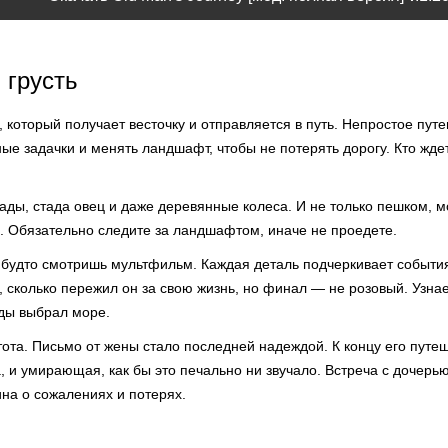
 грусть
, который получает весточку и отправляется в путь. Непростое путе
ые задачки и менять ландшафт, чтобы не потерять дорогу. Кто ждет
ады, стада овец и даже деревянные колеса. И не только пешком, 
. Обязательно следите за ландшафтом, иначе не проедете.
будто смотришь мультфильм. Каждая деталь подчеркивает события
, сколько пережил он за свою жизнь, но финал — не розовый. Узнае
жды выбрал море.
ота. Письмо от жены стало последней надеждой. К концу его путе
и умирающая, как бы это печально ни звучало. Встреча с дочерью
ина о сожалениях и потерях.