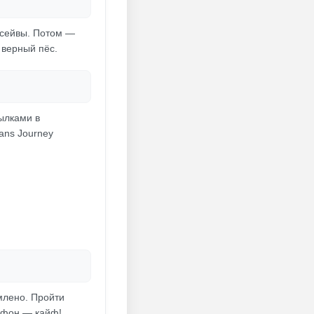
 сейвы. Потом —
 верный пёс.
сылками в
ans Journey
млено. Пройти
рафон — кайф!