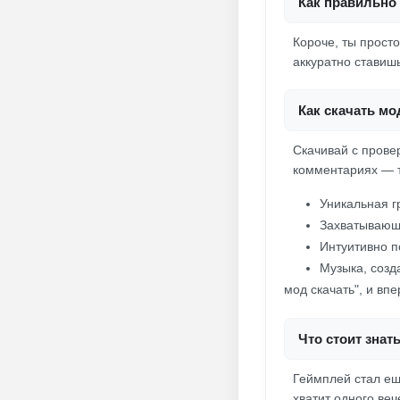
Как правильно 
Короче, ты прост
аккуратно ставишь
Как скачать мо
Скачивай с прове
комментариях — та
Уникальная 
Захватывающ
Интуитивно п
Музыка, соз
мод скачать", и вп
Что стоит знат
Геймплей стал ещ
хватит одного ве