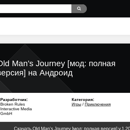
Old Man's Journey [мод: полная
версия] на Андроид
Разработчик:
Категория:
Broken Rules
Игры
/
Приключения
Interactive Media
GmbH
Скачать Old Man's Journey [мод: полная версия] v.1.2