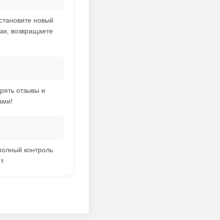
установите новый
так, возвращаете
рять отзывы и
ами!
полный контроль
т.