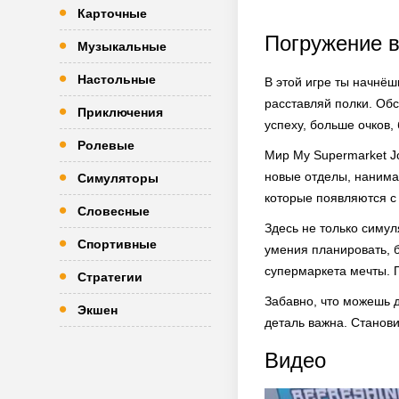
Карточные
Погружение в
Музыкальные
Настольные
В этой игре ты начнёш
расставляй полки. Об
Приключения
успеху, больше очков,
Ролевые
Мир My Supermarket J
новые отделы, нанима
Симуляторы
которые появляются с
Словесные
Здесь не только симуля
Спортивные
умения планировать, б
супермаркета мечты. П
Стратегии
Забавно, что можешь 
Экшен
деталь важна. Станов
Видео