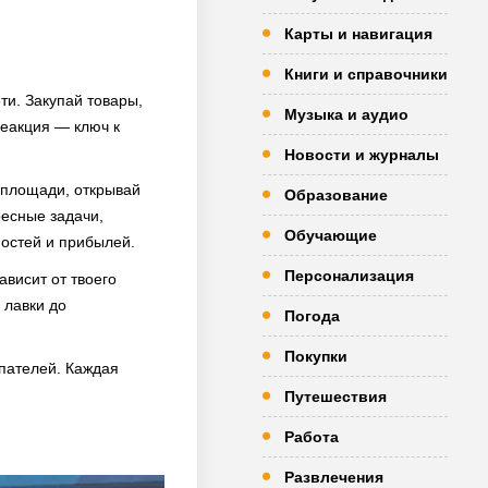
Карты и навигация
Книги и справочники
ти. Закупай товары,
Музыка и аудио
реакция — ключ к
Новости и журналы
 площади, открывай
Образование
ресные задачи,
Обучающие
ностей и прибылей.
Персонализация
ависит от твоего
 лавки до
Погода
Покупки
пателей. Каждая
Путешествия
Работа
Развлечения