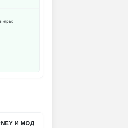
в играх
м
RNEY И МОД