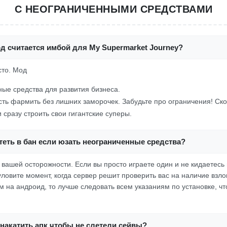
С НЕОГРАНИЧЕННЫМИ СРЕДСТВАМИ
д считается имбой для My Supermarket Journey?
сто. Мод
ые средства для развития бизнеса.
ть фармить без лишних заморочек. Забудьте про ограничения! Ско
 сразу строить свои гигантские суперы.
еть в бан если юзать неограниченные средства?
т вашей осторожности. Если вы просто играете один и не кидаетесь 
ловите момент, когда сервер решит проверить вас на наличие взло
м на андроид, то лучше следовать всем указаниям по установке, ч
накатить апк чтобы не слетели сейвы?