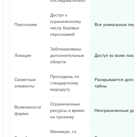
последовательно
Доступ к
ограниченному
Персонажи
Все уникальные пер
числу базовых
персонажей
Заблокированы
Локации
дополнительные
Доступ ко всем лока
области
Проходишь по
Сюжетные
Раскрываются допол
стандартному
элементы
тайны
маршруту
Ограниченные
Возможности
ресурсы и время
Неограниченные день
фарма
на прокачку
Минимум, т.к.