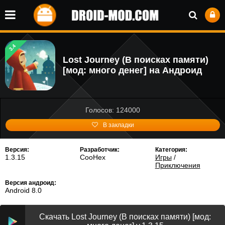
3.4
Lost Journey (В поисках памяти)
[мод: много денег] на Андроид
Голосов: 124000
В закладки
Версия:
Разработчик:
Категория:
1.3.15
CooHex
Игры
/
Приключения
Версия андроид:
Android 8.0
Скачать Lost Journey (В поисках памяти) [мод: