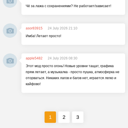
Чё за лажа с сохранениями? Не работает/зависает!
asor83915
24 July 2026 21:10
Имба! Летает просто!
apple5482
24 July 2026 08:30
Этот мод просто огонь! Новые уровни тащат, графика
прям летает, а музыкалка - просто пушка, атмосферка не
оторваться. Никаких лагов и багов нет, играется легко и
кайфово!
1
2
3