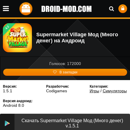
4.2
Supermarket Village Мод (Много
денег) на Андроид
Голосов: 172000
В закладки
Версия:
Разработчик:
Категория:
1.5.1
Codigames
Игры
/
Симуляторы
Версия андроид:
Android 8.0
Скачать Supermarket Village Мод (Много денег)
v.1.5.1