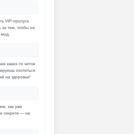
ть VIP-пропуск.
 за тем, чтобы на
 мод.
ие каких-то читов
анируешь охотиться
ай на здоровье!
ем, как уже
ром секрете — не