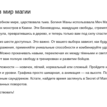
в мир магии
ебном мире, царствовала тьма. Богиня Маны использовала Меч Ма
х монстров в Камни. Эти Беневодоны, жаждущие свободы, стремят
нула, превратившись в дерево, и теперь только вам под силу спасти
из шести доступных. Это важно. От вашего выбора зависит, как буд
 сражения, применяйте уникальные способности и комбинируйте уд
 Можно прокачивать навыки, переключая их между тёмными и свет
т вам полную свободу в тренировках и развитии бойцов.
ложности — новичок, лёгкий, нормальный или сложный. Пройдите и
 и уровни. Графика просто шикарная, а анимация — на высоте. По
ным саундтреком. Кстати, найдите время заглянуть в Secret of Ma
анных поворотов.
ствовать!