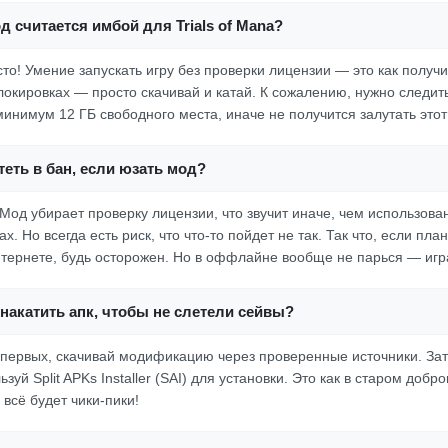
д считается имбой для Trials of Mana?
осто! Умение запускать игру без проверки лицензии — это как получи
локировках — просто скачивай и катай. К сожалению, нужно следить
минимум 12 ГБ свободного места, иначе не получится залутать этот
еть в бан, если юзать мод?
Мод убирает проверку лицензии, что звучит иначе, чем использован
х. Но всегда есть риск, что что-то пойдет не так. Так что, если пл
нтернете, будь осторожен. Но в оффлайне вообще не парься — игр
накатить апк, чтобы не слетели сейвы?
первых, скачивай модификацию через проверенные источники. Зат
ьзуй Split APKs Installer (SAI) для установки. Это как в старом доб
 всё будет чики-пики!