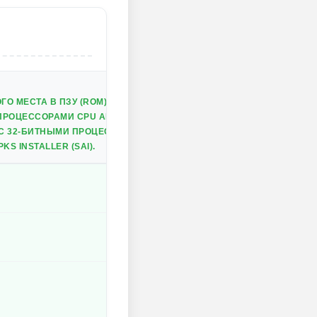
О МЕСТА В ПЗУ (ROM) ПЕРЕД УСТАНОВКОЙ.
РОЦЕССОРАМИ CPU ARM64 (AARCH64, ARM64-V8A).
 С 32-БИТНЫМИ ПРОЦЕССОРАМИ.
S INSTALLER (SAI).