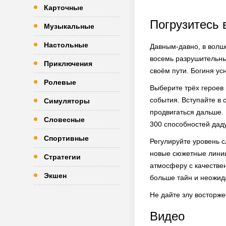
Карточные
Погрузитесь 
Музыкальные
Настольные
Давным-давно, в волш
восемь разрушительны
Приключения
своём пути. Богиня ус
Ролевые
Выберите трёх героев 
события. Вступайте в
Симуляторы
продвигаться дальше.
Словесные
300 способностей даду
Спортивные
Регулируйте уровень с
новые сюжетные линии
Стратегии
атмосферу с качествен
Экшен
больше тайн и неожид
Не дайте злу восторже
Видео