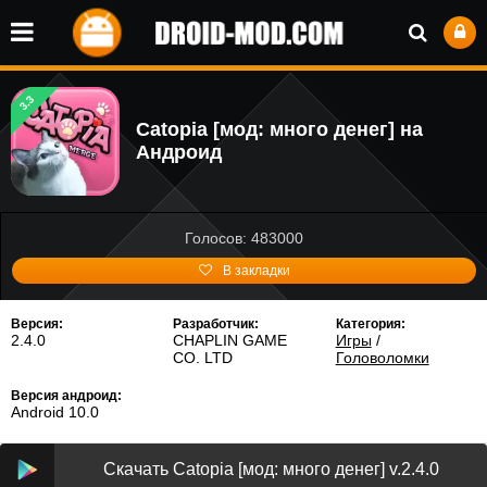
3.3
Catopia [мод: много денег] на
Андроид
Голосов: 483000
В закладки
Версия:
Разработчик:
Категория:
2.4.0
CHAPLIN GAME
Игры
/
CO. LTD
Головоломки
Версия андроид:
Android 10.0
Скачать Catopia [мод: много денег] v.2.4.0