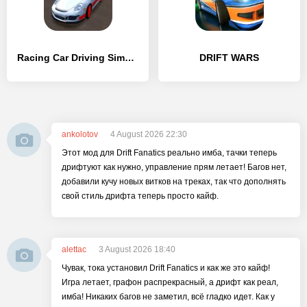
Racing Car Driving Simulator
DRIFT WARS
ankolotov
4 August 2026 22:30
Этот мод для Drift Fanatics реально имба, тачки теперь
дрифтуют как нужно, управление прям летает! Багов нет,
добавили кучу новых витков на треках, так что дополнять
свой стиль дрифта теперь просто кайф.
alettac
3 August 2026 18:40
Чувак, тока установил Drift Fanatics и как же это кайф!
Игра летает, графон распрекрасный, а дрифт как реал,
имба! Никаких багов не заметил, всё гладко идет. Как у