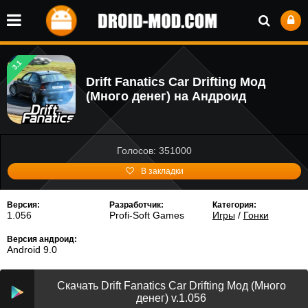
3.1
Drift Fanatics Car Drifting Мод
(Много денег) на Андроид
Голосов: 351000
В закладки
Версия:
Разработчик:
Категория:
1.056
Profi-Soft Games
Игры
/
Гонки
Версия андроид:
Android 9.0
Скачать Drift Fanatics Car Drifting Мод (Много
денег) v.1.056