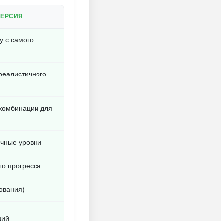
ВЕРСИЯ
у с самого
реалистичного
 комбинации для
ичные уровни
го прогресса
зования)
ций