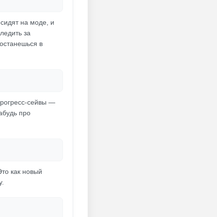
 сидят на моде, и
ледить за
 останешься в
 прогресс-сейвы —
абудь про
Это как новый
у.