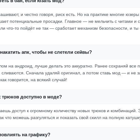
еть в бан, если юзать мод?
ашивают, и честно говоря, риск есть. Но на практике многие юзеры
ает потенциальные просадки. Главное — не мельчить с читами и с
ли что-то пойдёт не так — сработает механизм безопасности, и ты
накатить апк, чтобы не слетели сейвы?
злом на андроид, лучше делать это аккуратно. Ранее сохраняй все
о сливаются. Сначала удаляй оригинал, а потом ставь мод — и не з
как говорится, на всякий случай!
 трюков доступно в моде?
аешь доступ к огромному количеству новых трюков и комбинаций. 
Так что можешь разгуляться и показать свой скилл на полную катушк
повлиять на графику?