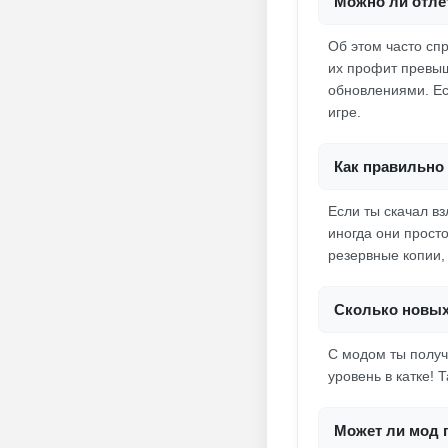
Можно ли отлет
Об этом часто спр
их профит превыш
обновлениями. Ес
игре.
Как правильно 
Если ты скачал в
иногда они прост
резервные копии, 
Сколько новых
С модом ты получ
уровень в катке! 
Может ли мод 