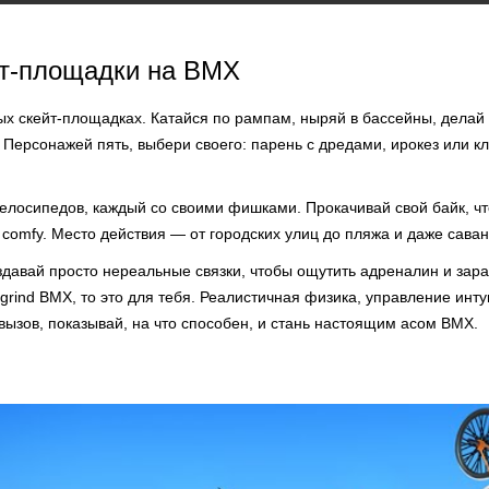
йт-площадки на BMX
тых скейт-площадках. Катайся по рампам, ныряй в бассейны, делай
. Персонажей пять, выбери своего: парень с дредами, ирокез или 
велосипедов, каждый со своими фишками. Прокачивай свой байк, ч
comfy. Место действия — от городских улиц до пляжа и даже сава
давай просто нереальные связки, чтобы ощутить адреналин и зараб
rind BMX, то это для тебя. Реалистичная физика, управление инт
вызов, показывай, на что способен, и стань настоящим асом BMX.