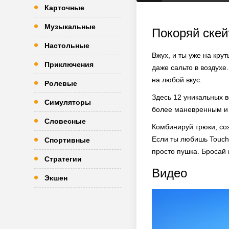
Карточные
Музыкальные
Покоряй ске
Настольные
Вжух, и ты уже на кру
Приключения
даже сальто в воздухе
на любой вкус.
Ролевые
Здесь 12 уникальных 
Симуляторы
более маневренным и 
Словесные
Комбинируй трюки, соз
Если ты любишь Touchg
Спортивные
просто пушка. Бросай 
Стратегии
Видео
Экшен