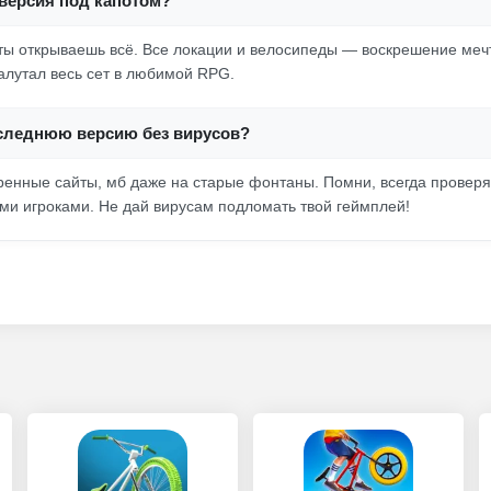
 версия под капотом?
 ты открываешь всё. Все локации и велосипеды — воскрешение ме
алутал весь сет в любимой RPG.
оследнюю версию без вирусов?
ренные сайты, мб даже на старые фонтаны. Помни, всегда провер
и игроками. Не дай вирусам подломать твой геймплей!