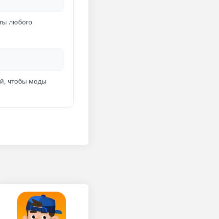
чты любого
яй, чтобы моды