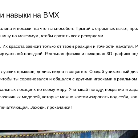
ои навыки на BMX
лина и покажи, на что ты способен. Прыгай с огромных высот, пр
инишу на максимум, чтобы сразить всех рекордами.
. Их красота зависит только от твоей реакции и точности нажатия. 
иртуальной поездкой. Реальная физика и шикарная 3D графика п
лучших прыжков, делись видео в соцсетях. Создай уникальный диз
 чтобы ты соревновался и общался с другими игроками в реальном
альных локациях по всему миру. Учитывай погоду, покрытие и хара
 различных моделей, которые можно кастомизировать под себя, как 
впечатляющая. Заходи, прокачайся!