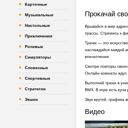
Карточные
Прокачай св
Музыкальные
Настольные
Врывайся в мир адрена
трассы. Стремись к ф
Приключения
Трюки — это искусство
Ролевые
наслаждайся каждой в
впечатления.
Симуляторы
Смотри повторы своих 
Словесные
Онлайн-комнаты ждут,
Спортивные
Выполняй трюки в уник
Стратегии
BMX. В игре есть куча
Экшен
Звук крутой, графика 
Видео