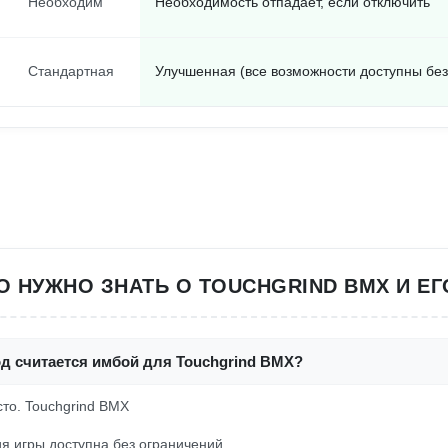
Необходим
Необходимость отпадает, если отключить
Стандартная
Улучшенная (все возможности доступны без
ТО НУЖНО ЗНАТЬ О TOUCHGRIND BMX И ЕГ
од считается имбой для Touchgrind BMX?
осто. Touchgrind BMX
я игры доступна без ограничений.