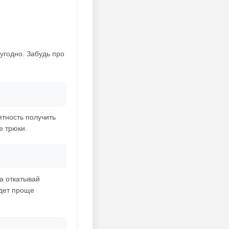
угодно. Забудь про
ятность получить
е трюки.
ла откатывай
удет проще