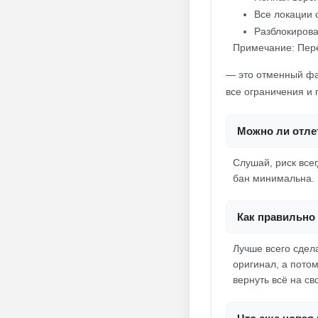
Все локации 
Разблокирова
Примечание: Пере
— это отменный фар
все ограничения и
Можно ли отлет
Слушай, риск всег
бан минимальна. Г
Как правильно 
Лучше всего сдела
оригинал, а пото
вернуть всё на св