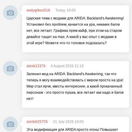
andygilkes516
Today, 16:00
Царская тема с модами для ARIDA: Backland's Awakening!
Установил без проблем, качается на ура, никаких багов
нет, все летает. Графика прям кайф, при этом на старом
девайсе тащит на max. А какой у вас опыт с модами в
этой игре? Можете что-то топовое подсказать?
alexk13370
4 August 2026 21:10
Заленил мод на ARIDA: Backland's Awakening, так что
теперь я могу взаимодействовать с миром просто на ура!
Мир стал ярче, квесты интереснее, а какой прокачанный
персонаж - это просто пушка, все летает как надо и багов
нет!
annbill25755
31 July 2026 19:00
Эта модификация для ARIDA просто огонь! Повышает