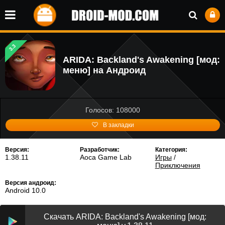
3.3
ARIDA: Backland's Awakening [мод:
меню] на Андроид
Голосов: 108000
В закладки
Версия:
Разработчик:
Категория:
1.38.11
Aoca Game Lab
Игры
/
Приключения
Версия андроид:
Android 10.0
Скачать ARIDA: Backland's Awakening [мод: