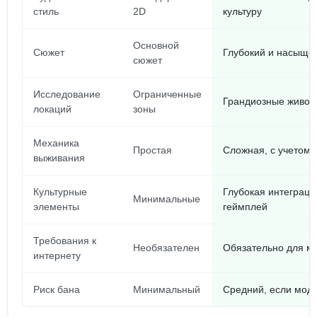
стиль
2D
культуру
Основной
Сюжет
Глубокий и насыще
сюжет
Исследование
Ограниченные
Грандиозные живоп
локаций
зоны
Механика
Простая
Сложная, с учетом 
выживания
Культурные
Глубокая интеграци
Минимальные
элементы
геймплей
Требования к
Необязателен
Обязательно для м
интернету
Риск бана
Минимальный
Средний, если мод 