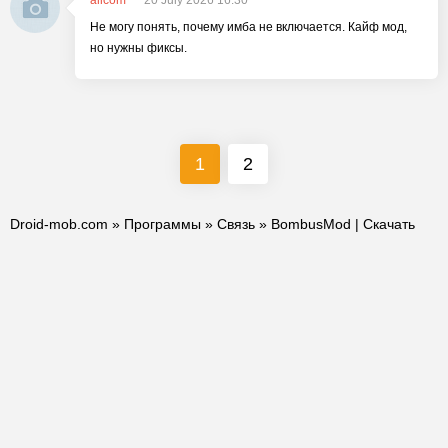
allcom
20 July 2026 16:30
Не могу понять, почему имба не включается. Кайф мод,
но нужны фиксы.
1
2
Droid-mob.com
»
Программы
»
Связь
» BombusMod | Скачать