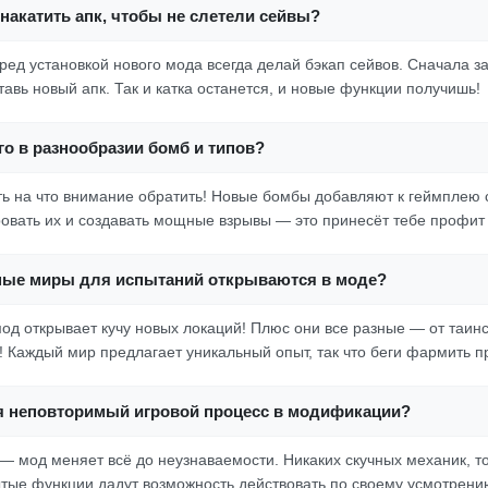
накатить апк, чтобы не слетели сейвы?
еред установкой нового мода всегда делай бэкап сейвов. Сначала з
тавь новый апк. Так и катка останется, и новые функции получишь!
о в разнообразии бомб и типов?
сть на что внимание обратить! Новые бомбы добавляют к геймплею 
вать их и создавать мощные взрывы — это принесёт тебе профит 
ные миры для испытаний открываются в моде?
мод открывает кучу новых локаций! Плюс они все разные — от таин
! Каждый мир предлагает уникальный опыт, так что беги фармить п
я неповторимый игровой процесс в модификации?
 — мод меняет всё до неузнаваемости. Никаких скучных механик, т
тые функции дадут возможность действовать по своему усмотрению