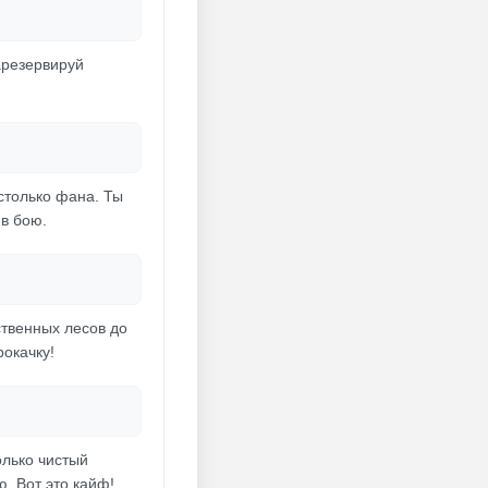
арезервируй
столько фана. Ты
в бою.
ственных лесов до
рокачку!
олько чистый
. Вот это кайф!