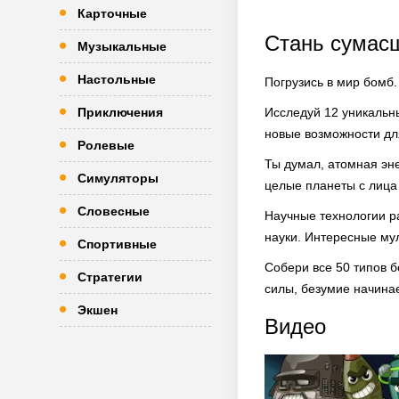
Карточные
Стань сумас
Музыкальные
Настольные
Погрузись в мир бомб.
Приключения
Исследуй 12 уникальн
новые возможности дл
Ролевые
Ты думал, атомная эн
Симуляторы
целые планеты с лица
Словесные
Научные технологии ра
науки. Интересные му
Спортивные
Собери все 50 типов 
Стратегии
силы, безумие начинае
Экшен
Видео