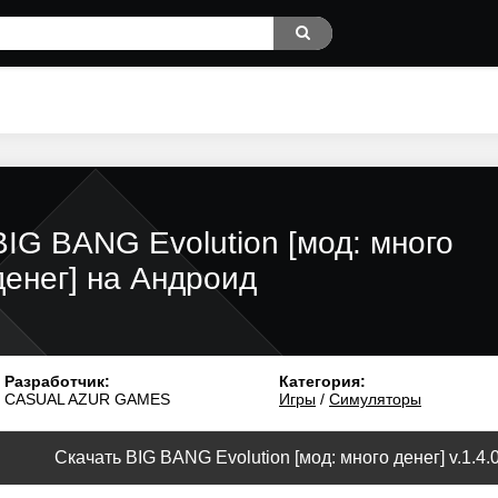
BIG BANG Evolution [мод: много
денег] на Андроид
Разработчик:
Категория:
CASUAL AZUR GAMES
Игры
/
Симуляторы
Скачать BIG BANG Evolution [мод: много денег] v.1.4.