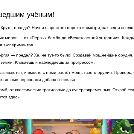
шедшим учёным!
 Круто, правда? Начни с простого пороха и смотри, как вещи эвол
ых миров — от «Первых бомб» до «Безжалостной энтропии». Кажды
я экспериментов.
ергия — предел? Ха, не тут-то было! Создавай мощнейшие орудия,
 земли. Кликаешь и наблюдаешь за прогрессом.
звиваются, и вместе с ними растёт мощь твоего оружия. Проверь, 
льтяшные персонажи добавят веселья.
бомб, от классических тротиловых до суперсовременных. Открой с
тся здесь!