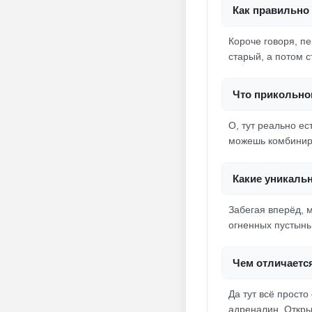
Как правильно 
Короче говоря, п
старый, а потом с
Что прикольног
О, тут реально е
можешь комбиниро
Какие уникаль
Забегая вперёд, 
огненных пустынь
Чем отличаетс
Да тут всё просто
адреналин. Откры