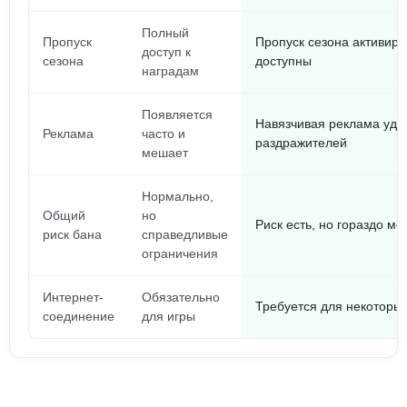
Полный
Пропуск
Пропуск сезона активиро
доступ к
сезона
доступны
наградам
Появляется
Навязчивая реклама уда
Реклама
часто и
раздражителей
мешает
Нормально,
Общий
но
Риск есть, но гораздо м
риск бана
справедливые
ограничения
Интернет-
Обязательно
Требуется для некоторых
соединение
для игры