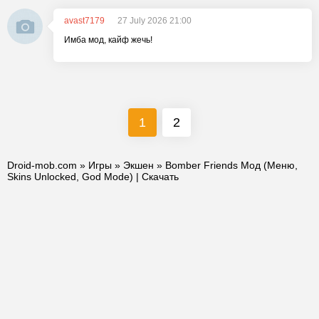
avast7179
27 July 2026 21:00
Имба мод, кайф жечь!
1
2
Droid-mob.com
»
Игры
»
Экшен
» Bomber Friends Мод (Меню,
Skins Unlocked, God Mode) | Скачать