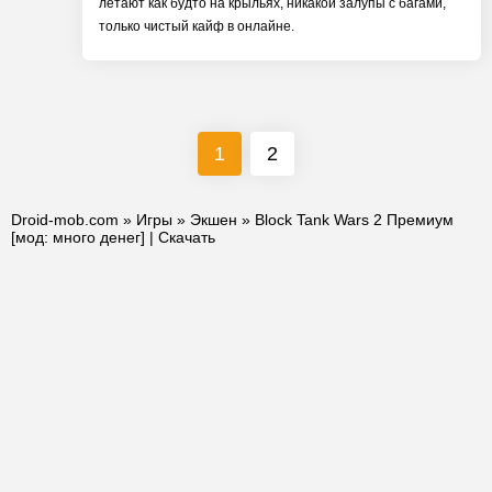
летают как будто на крыльях, никакой залупы с багами,
только чистый кайф в онлайне.
1
2
Droid-mob.com
»
Игры
»
Экшен
» Block Tank Wars 2 Премиум
[мод: много денег] | Скачать