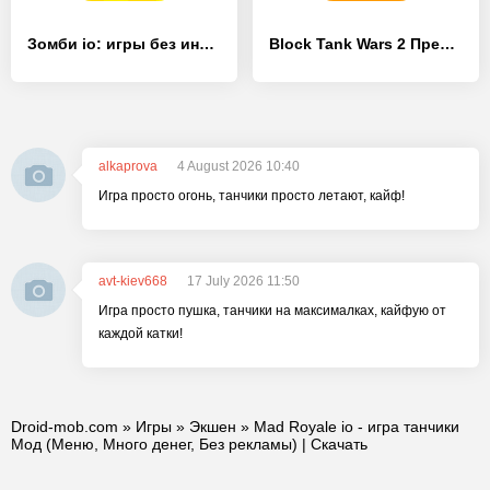
Зомби io: игры без интернета
Block Tank Wars 2 Премиум
alkaprova
4 August 2026 10:40
Игра просто огонь, танчики просто летают, кайф!
avt-kiev668
17 July 2026 11:50
Игра просто пушка, танчики на максималках, кайфую от
каждой катки!
Droid-mob.com
»
Игры
»
Экшен
» Mad Royale io - игра танчики
Мод (Меню, Много денег, Без рекламы) | Скачать