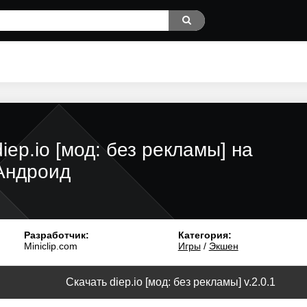
diep.io [мод: без рекламы] на
Андроид
Разработчик:
Категория:
Miniclip.com
Игры
/
Экшен
Скачать diep.io [мод: без рекламы] v.2.0.1