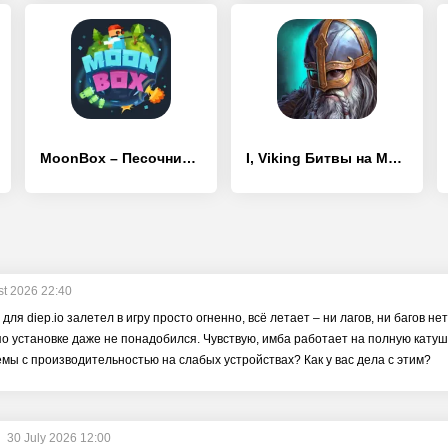
MoonBox – Песочница. Симулятор битвы зомби!
I, Viking Битвы на Мечах и Сражения Викингов
st 2026 22:40
для diep.io залетел в игру просто огненно, всё летает – ни лагов, ни багов нет
о установке даже не понадобился. Чувствую, имба работает на полную катушку
мы с производительностью на слабых устройствах? Как у вас дела с этим?
30 July 2026 12:00