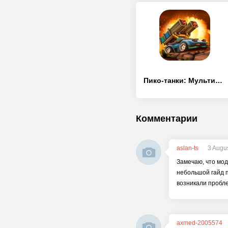
Пико-танки: Мультиплеер
Комментарии
aslan-ts
3 Augu
Замечаю, что мод 
небольшой гайд п
возникали пробле
axmed-2005574