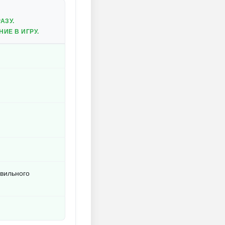
АЗУ.
ИЕ В ИГРУ.
авильного