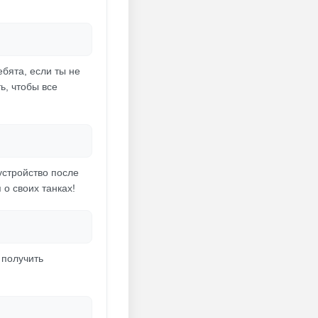
ебята, если ты не
ь, чтобы все
устройство после
 о своих танках!
 получить