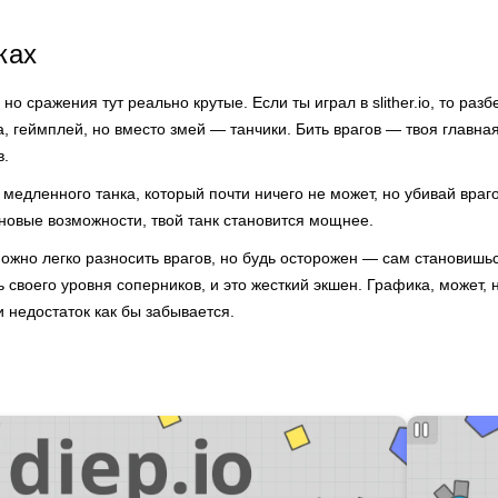
ках
но сражения тут реально крутые. Если ты играл в slither.io, то разб
а, геймплей, но вместо змей — танчики. Бить врагов — твоя главная
в.
медленного танка, который почти ничего не может, но убивай врагов
новые возможности, твой танк становится мощнее.
можно легко разносить врагов, но будь осторожен — сам становишь
 своего уровня соперников, и это жесткий экшен. Графика, может, 
и недостаток как бы забывается.