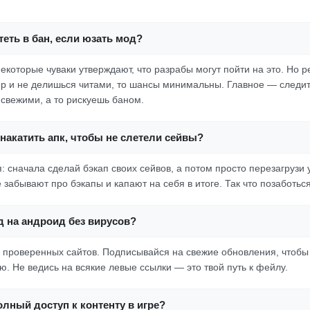
еть в бан, если юзать мод?
екоторые чуваки утверждают, что разрабы могут пойти на это. Но р
р и не делишься читами, то шансы минимальны. Главное — следит
свежими, а то рискуешь баном.
накатить апк, чтобы не слетели сейвы?
: сначала сделай бэкап своих сейвов, а потом просто перезагрузи 
 забывают про бэкапы и капают на себя в итоге. Так что позаботься
д на андроид без вирусов?
с проверенных сайтов. Подписывайся на свежие обновления, чтобы
. Не ведись на всякие левые ссылки — это твой путь к фейлу.
олный доступ к контенту в игре?