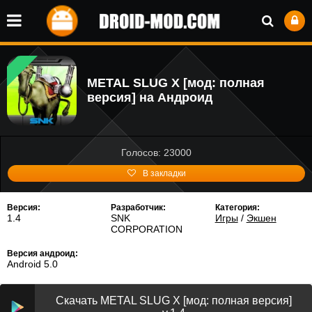
METAL SLUG X [мод: полная
версия] на Андроид
Голосов: 23000
В закладки
Версия:
Разработчик:
Категория:
1.4
SNK
Игры
/
Экшен
CORPORATION
Версия андроид:
Android 5.0
Скачать METAL SLUG X [мод: полная версия]