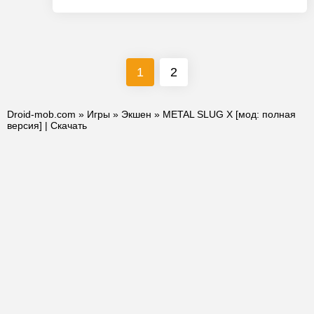
1
2
Droid-mob.com
»
Игры
»
Экшен
» METAL SLUG X [мод: полная
версия] | Скачать