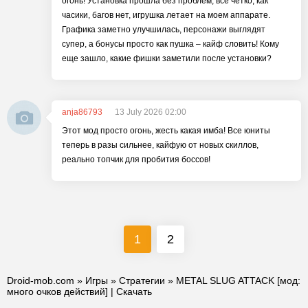
огонь! Установка прошла без проблем, всё четко, как
часики, багов нет, игрушка летает на моем аппарате.
Графика заметно улучшилась, персонажи выглядят
супер, а бонусы просто как пушка – кайф словить! Кому
еще зашло, какие фишки заметили после установки?
anja86793
13 July 2026 02:00
Этот мод просто огонь, жесть какая имба! Все юниты
теперь в разы сильнее, кайфую от новых скиллов,
реально топчик для пробития боссов!
1
2
Droid-mob.com
»
Игры
»
Стратегии
» METAL SLUG ATTACK [мод:
много очков действий] | Скачать