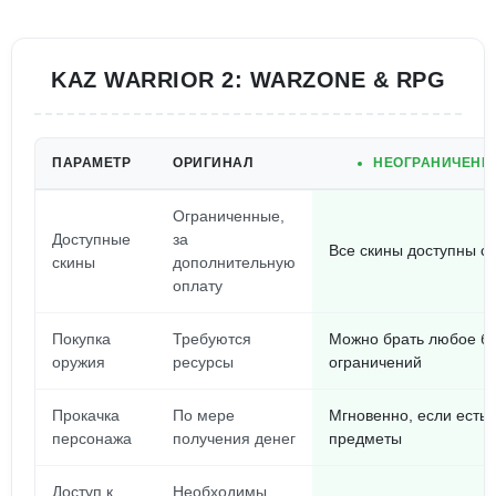
KAZ WARRIOR 2: WARZONE & RPG
ПАРАМЕТР
ОРИГИНАЛ
НЕОГРАНИЧЕНН
Ограниченные,
Доступные
за
Все скины доступны с
скины
дополнительную
оплату
Покупка
Требуются
Можно брать любое б
оружия
ресурсы
ограничений
Прокачка
По мере
Мгновенно, если есть
персонажа
получения денег
предметы
Доступ к
Необходимы