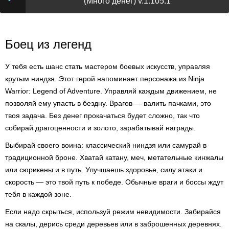
(Много денег) v.1.105.1
Боец из легенд
У тебя есть шанс стать мастером боевых искусств, управляя
крутым ниндзя. Этот герой напоминает персонажа из Ninja
Warrior: Legend of Adventure. Управляй каждым движением, не
позволяй ему упасть в бездну. Врагов — валить пачками, это
твоя задача. Без денег прокачаться будет сложно, так что
собирай драгоценности и золото, зарабатывай награды.
Выбирай своего воина: классический ниндзя или самурай в
традиционной броне. Хватай катану, меч, метательные кинжалы
или сюрикены и в путь. Улучшаешь здоровье, силу атаки и
скорость — это твой путь к победе. Обычные враги и боссы ждут
тебя в каждой зоне.
Если надо скрыться, используй режим невидимости. Забирайся
на скалы, дерись среди деревьев или в заброшенных деревнях.