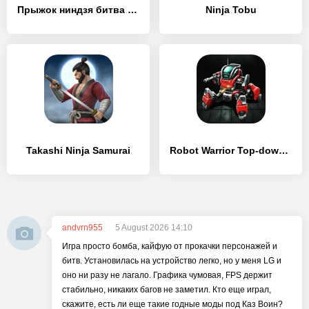
Прыжок ниндзя битва - 2 игрока
Ninja Tobu
Takashi Ninja Samurai
Robot Warrior Top-down shooter
andvrn955
5 August 2026 14:10
Игра просто бомба, кайфую от прокачки персонажей и
битв. Установилась на устройство легко, но у меня LG и
оно ни разу не лагало. Графика чумовая, FPS держит
стабильно, никаких багов не заметил. Кто еще играл,
скажите, есть ли еще такие годные моды под Каз Воин?