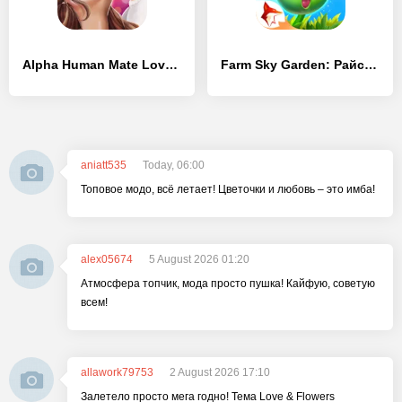
Alpha Human Mate Love Story Game for Girls
Farm Sky Garden: Райская ферма
aniatt535
Today, 06:00
Топовое модо, всё летает! Цветочки и любовь – это имба!
alex05674
5 August 2026 01:20
Атмосфера топчик, мода просто пушка! Кайфую, советую
всем!
allawork79753
2 August 2026 17:10
Залетело просто мега годно! Тема Love & Flowers