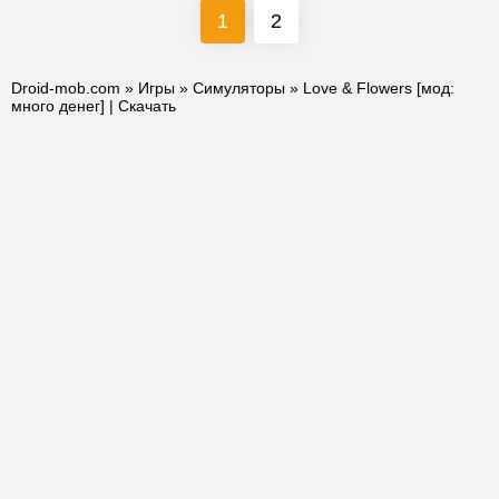
1
2
Droid-mob.com
»
Игры
»
Симуляторы
» Love & Flowers [мод:
много денег] | Скачать