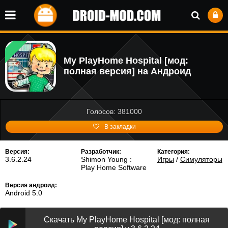
My PlayHome Hospital [мод:
полная версия] на Андроид
Голосов: 381000
В закладки
Версия:
Разработчик:
Категория:
3.6.2.24
Shimon Young :
Игры
/
Симуляторы
Play Home Software
Версия андроид:
Android 5.0
Скачать My PlayHome Hospital [мод: полная