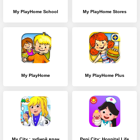
My PlayHome School
My PlayHome Stores
My PlayHome
My PlayHome Plus
My City : зубной врач
Pepi City: Hospital Life