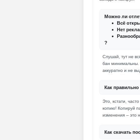
Можно ли отлет
Всё откры
Нет рекл
Разнообра
?
Слушай, тут не в
бан минимальны. О
аккуратно и не в
Как правильно 
Это, кстати, час
копию! Копируй п
изменения – это н
Как скачать по