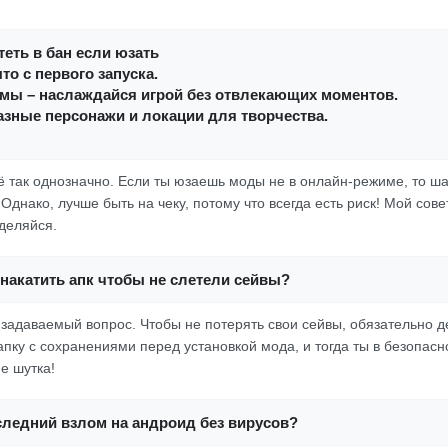
еть в бан если юзать
то с первого запуска.
амы – наслаждайся игрой без отвлекающих моментов.
зные персонажи и локации для творчества.
сё так однозначно. Если ты юзаешь моды не в онлайн-режиме, то ша
днако, лучше быть на чеку, потому что всегда есть риск! Мой сове
ыделяйся.
накатить апк чтобы не слетели сейвы?
то задаваемый вопрос. Чтобы не потерять свои сейвы, обязательно 
апку с сохранениями перед установкой мода, и тогда ты в безопас
е шутка!
следний взлом на андроид без вирусов?