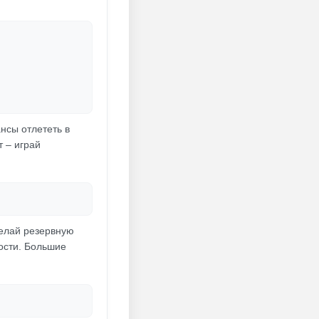
нсы отлететь в
т – играй
делай резервную
ности. Большие