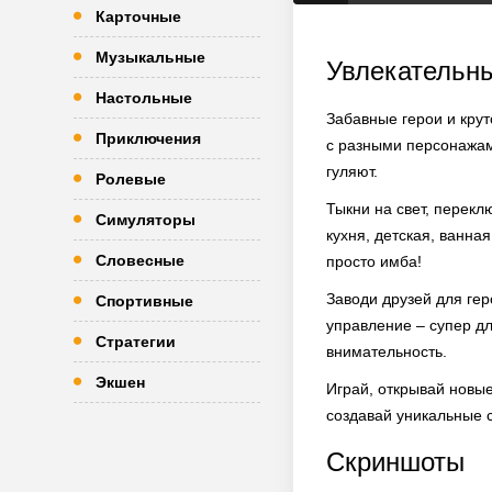
Карточные
Музыкальные
Увлекательн
Настольные
Забавные герои и крут
Приключения
с разными персонажам
гуляют.
Ролевые
Тыкни на свет, перекл
Симуляторы
кухня, детская, ванна
Словесные
просто имба!
Заводи друзей для ге
Спортивные
управление – супер дл
Стратегии
внимательность.
Экшен
Играй, открывай новые
создавай уникальные 
Скриншоты