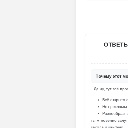
ОТВЕТЫ
Почему этот мо
Да ну, тут всё пр
Всё открыто с
Нет рекламы 
Разнообразны
ты мгновенно залут
захода и кайфуй!