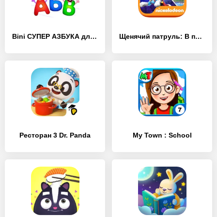
Bini СУПЕР АЗБУКА для детей и алфавит для малышей!
Щенячий патруль: В полёт!
Ресторан 3 Dr. Panda
My Town : School