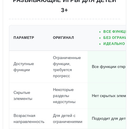
РАЗВИВАЮЩИЕ ИГРЫ ДЛЯ ДЕТЕЙ
3+
ВСЕ ФУНКЦИ
ПАРАМЕТР
ОРИГИНАЛ
БЕЗ ОГРАНИ
ИДЕАЛЬНО П
Ограниченные
Доступные
функции,
Все функции откры
функции
требуется
прогресс
Некоторые
Скрытые
разделы
Нет скрытых элемен
элементы
недоступны
Возрастная
Для детей с
Подходит для дете
направленность
ограничениями