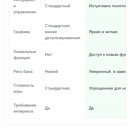
и
Стандартный
Интуитивно понятны
управление
Стандартная,
Графика
менее
Яркая и четкая
детализированная
Уникальные
Нет
Доступ к новым функ
функции
Риск бана
Низкий
Умеренный, в зависи
Сложность
Стандартная
Упрощенная для нов
игры
Требование
Да
Да
интернета