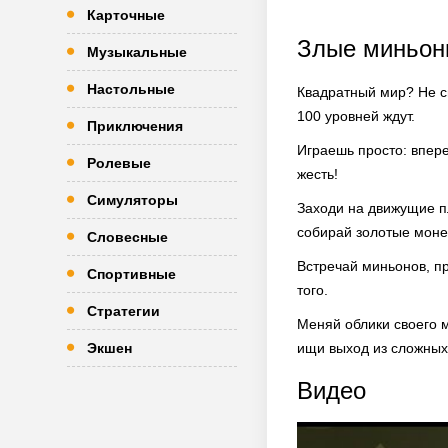
Карточные
Злые миньон
Музыкальные
Настольные
Квадратный мир? Не см
100 уровней ждут.
Приключения
Играешь просто: впере
Ролевые
жесть!
Симуляторы
Заходи на движущие пл
собирай золотые моне
Словесные
Встречай миньонов, пр
Спортивные
того.
Стратегии
Меняй облики своего 
Экшен
ищи выход из сложных
Видео