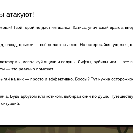
ы атакуют!
еши! Твой герой не даст им шанса. Катись, уничтожай врагов, вп
д, назад, прыжки — всё делается легко. Но остерегайся: ущелья,
атформы, используй ящики и валуны. Лифты, рубильники — все в т
ты — это реально поможет.
ыгай на них — просто и эффективно. Боссы? Тут нужна осторожнос
мяча. Будь арбузом или котиком, выбирай скин по душе. Путешеств
 ситуаций.