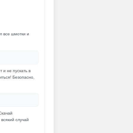
л все шмотки и
т и не пускать в
иться! Безопасно,
Скачай
 всякий случай