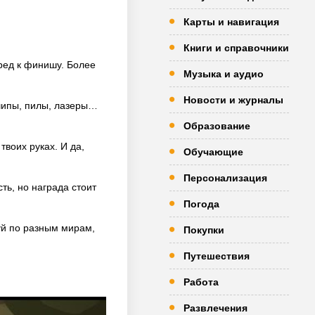
Карты и навигация
Книги и справочники
еред к финишу. Более
Музыка и аудио
Новости и журналы
 шипы, пилы, лазеры…
Образование
воих руках. И да,
Обучающие
Персонализация
ть, но награда стоит
Погода
уй по разным мирам,
Покупки
Путешествия
Работа
Развлечения