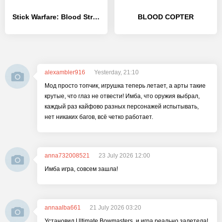
Stick Warfare: Blood Strike
BLOOD COPTER
alexambler916
Yesterday, 21:10
Мод просто топчик, игрушка теперь летает, а арты такие
крутые, что глаз не отвести! Имба, что оружия выбрал,
каждый раз кайфово разных персонажей испытывать,
нет никаких багов, всё четко работает.
anna732008521
23 July 2026 12:00
Имба игра, совсем зашла!
annaalba661
21 July 2026 03:20
Установил Ultimate Bowmasters, и игра реально залетела!