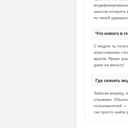
модификированный
шансов потерять в
по твоей адмирал
Что нового в г
С модом ты получ
агрессивному стил
врагов. Яркая гр
даже на минуту!
Где скачать мо
Забегая вперёд, 
отзывами. Обычно
пользователей — 
так просто найти 