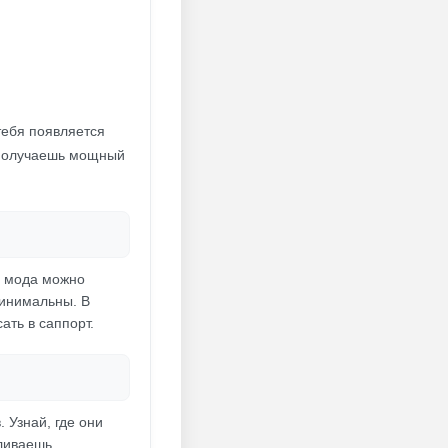
 тебя появляется
е получаешь мощный
ии мода можно
минимальны. В
ать в саппорт.
 Узнай, где они
вливаешь