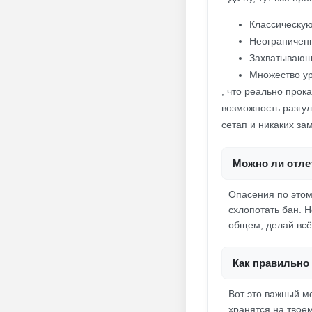
Классическую
Неограниченн
Захватывающ
Множество ур
, что реально прок
возможность разгул
сетап и никаких за
Можно ли отлет
Опасения по этому
схлопотать бан. 
общем, делай всё 
Как правильно 
Вот это важный м
хранятся на твоем