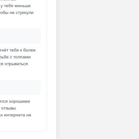
 у тебя меньше
тобы не стукнули
нёт тебя к более
орьбе с толпами
ся отрываться
вятся хорошими
й отзывы
ах интернета не