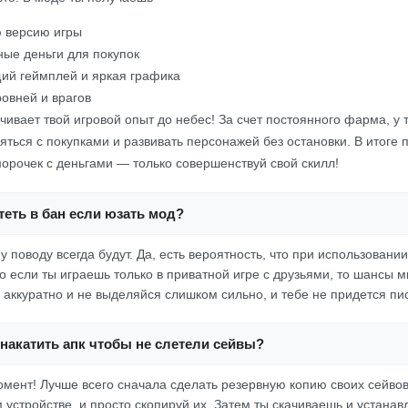
 версию игры
ые деньги для покупок
ий геймплей и яркая графика
овней и врагов
ачивает твой игровой опыт до небес! За счет постоянного фарма, у
яться с покупками и развивать персонажей без остановки. В итог
морочек с деньгами — только совершенствуй свой скилл!
еть в бан если юзать мод?
 поводу всегда будут. Да, есть вероятность, что при использован
Но если ты играешь только в приватной игре с друзьями, то шансы 
аккуратно и не выделяйся слишком сильно, и тебе не придется пис
накатить апк чтобы не слетели сейвы?
омент! Лучше всего сначала сделать резервную копию своих сейвов.
 устройстве, и просто скопируй их. Затем ты скачиваешь и устана