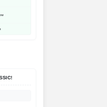
ем
я
SSIC!