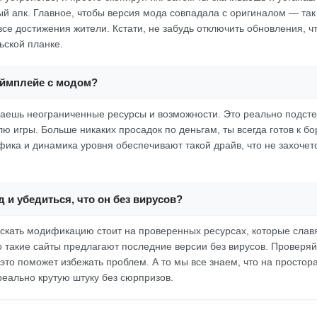
 апк. Главное, чтобы версия мода совпадала с оригиналом — так
се достижения жители. Кстати, не забудь отключить обновления, ч
ьской планке.
еймплейе с модом?
аешь неограниченные ресурсы и возможности. Это реально подстег
ю игры. Больше никаких просадок по деньгам, ты всегда готов к б
афика и динамика уровня обеспечивают такой драйв, что не захочет
д и убедиться, что он без вирусов?
искать модификацию стоит на проверенных ресурсах, которые сла
 такие сайты предлагают последние версии без вирусов. Проверя
это поможет избежать проблем. А то мы все знаем, что на простор
реально крутую штуку без сюрпризов.