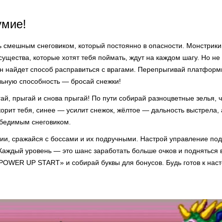
умие!
ь смешным снеговиком, который постоянно в опасности. Монстрики
щества, которые хотят тебя поймать, ждут на каждом шагу. Но не
н найдет способ расправиться с врагами. Перепрыгивай платформ
льную способность — бросай снежки!
ай, прыгай и снова прыгай! По пути собирай разноцветные зелья, 
орит тебя, синее — усилит снежок, жёлтое — дальность выстрела, 
бедимым снеговиком.
ии, сражайся с боссами и их подручными. Настрой управление под
Каждый уровень — это шанс заработать больше очков и подняться 
«POWER UP START» и собирай буквы для бонусов. Будь готов к нас