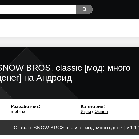
SNOW BROS. classic [мод: много
денег] на Андроид
Разработчик:
Категория:
mobirix
Игры
/
Экшен
Скачать SNOW BROS. classic [мод: много денег] v.1.1.