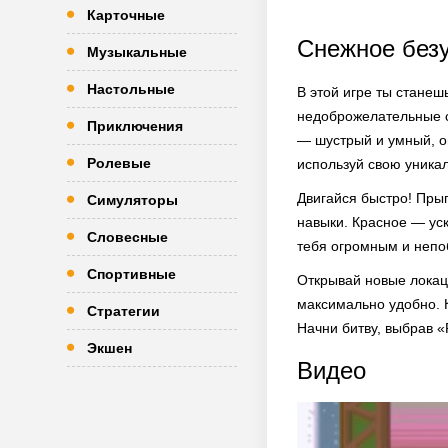
Карточные
Снежное без
Музыкальные
Настольные
В этой игре ты станеш
недоброжелательные су
Приключения
— шустрый и умный, о
Ролевые
используй свою уника
Двигайся быстро! Прыг
Симуляторы
навыки. Красное — уск
Словесные
тебя огромным и непо
Спортивные
Открывай новые локац
максимально удобно. 
Стратегии
Начни битву, выбрав 
Экшен
Видео