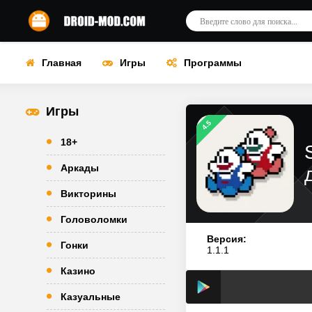
Главная
Игры
Программы
Игры
4.5
18+
Аркады
Викторины
Головоломки
Версия:
Гонки
1.1.1
Казино
Казуальные