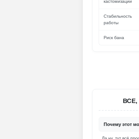
кастомизации
Стабильность
работы
Риск бана
ВСЕ,
Почему этот м
Да ну, тут всё пр