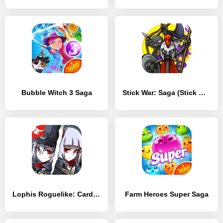
Bubble Witch 3 Saga
Stick War: Saga (Stick War 3)
Lophis Roguelike: Card RPG game, Darkest Dungeon
Farm Heroes Super Saga