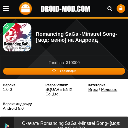
3.3
Romancing SaGa -Minstrel Song-
[мод: меню] на Андроид
Голосов: 310000
В закладки
Версия:
Разработчик:
Категория:
1.0.0
SQUARE ENIX
Игры
/
Ролевые
Co.,Ltd.
Версия андроид:
Android 5.0
Скачать Romancing SaGa -Minstrel Song- [мод: