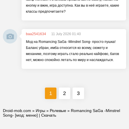
кнопку и вжик, игра доступна. Как вы в неё играете, какие
классы предпочитаете?
baa2541634
11 July 2026 01:40
Мод на Romancing SaGa -Minstrel Song- просто пушка!
Баланс убран, имба относится ко всему, сюжету и
механике, поэтому играть стало реально кайфово, багов
нет, можно спокойно летать по миру и наслаждаться.
1
2
3
Droid-mob.com
»
Игры
»
Ролевые
» Romancing SaGa -Minstrel
Song- [мод: меню] | Скачать