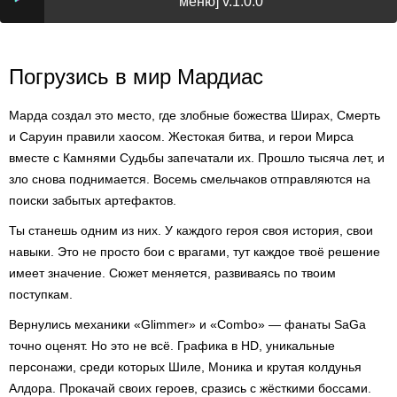
меню] v.1.0.0
Погрузись в мир Мардиас
Марда создал это место, где злобные божества Ширах, Смерть
и Саруин правили хаосом. Жестокая битва, и герои Мирса
вместе с Камнями Судьбы запечатали их. Прошло тысяча лет, и
зло снова поднимается. Восемь смельчаков отправляются на
поиски забытых артефактов.
Ты станешь одним из них. У каждого героя своя история, свои
навыки. Это не просто бои с врагами, тут каждое твоё решение
имеет значение. Сюжет меняется, развиваясь по твоим
поступкам.
Вернулись механики «Glimmer» и «Combo» — фанаты SaGa
точно оценят. Но это не всё. Графика в HD, уникальные
персонажи, среди которых Шиле, Моника и крутая колдунья
Алдора. Прокачай своих героев, сразись с жёсткими боссами.