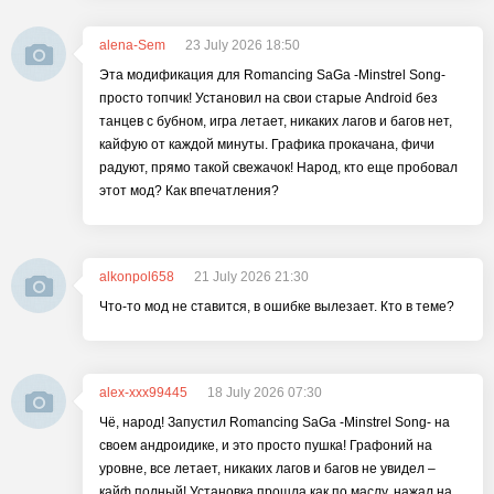
alena-Sem
23 July 2026 18:50
Эта модификация для Romancing SaGa -Minstrel Song-
просто топчик! Установил на свои старые Android без
танцев с бубном, игра летает, никаких лагов и багов нет,
кайфую от каждой минуты. Графика прокачана, фичи
радуют, прямо такой свежачок! Народ, кто еще пробовал
этот мод? Как впечатления?
alkonpol658
21 July 2026 21:30
Что-то мод не ставится, в ошибке вылезает. Кто в теме?
alex-xxx99445
18 July 2026 07:30
Чё, народ! Запустил Romancing SaGa -Minstrel Song- на
своем андроидике, и это просто пушка! Графоний на
уровне, все летает, никаких лагов и багов не увидел –
кайф полный! Установка прошла как по маслу, нажал на