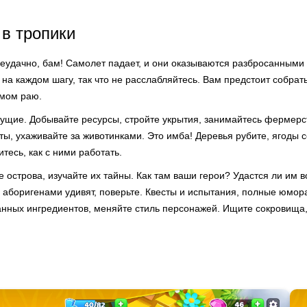
в тропики
неудачно, бам! Самолет падает, и они оказываются разбросанными
а каждом шагу, так что не расслабляйтесь. Вам предстоит собрат
омом раю.
тущие. Добывайте ресурсы, стройте укрытия, занимайтесь фермерс
ты, ухаживайте за животинками. Это имба! Деревья рубите, ягоды 
итесь, как с ними работать.
 острова, изучайте их тайны. Как там ваши герои? Удастся ли им 
аборигенами удивят, поверьте. Квесты и испытания, полные юмора 
ранных ингредиентов, меняйте стиль персонажей. Ищите сокровища