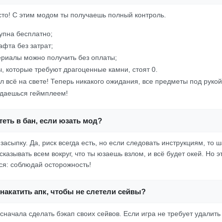
осто! С этим модом ты получаешь полный контроль.
упна бесплатно;
афта без затрат;
риалы можно получить без оплаты;
, которые требуют драгоценные камни, стоят 0.
л всё на свете! Теперь никакого ожидания, все предметы под рукой
ждаешься геймплеем!
еть в бан, если юзать мод?
 засыпку. Да, риск всегда есть, но если следовать инструкциям, то
казывать всем вокруг, что ты юзаешь взлом, и всё будет окей. Но эт
ся: соблюдай осторожность!
накатить апк, чтобы не слетели сейвы?
 сначала сделать бэкап своих сейвов. Если игра не требует удалить