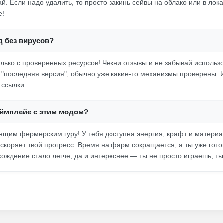
й. Если надо удалить, то просто закинь сейвы на облако или в лока
е!
д без вирусов?
олько с проверенных ресурсов! Чекни отзывы и не забывай использо
о "последняя версия", обычно уже какие-то механизмы проверены. 
 ссылки.
еймплейе с этим модом?
ящим фермерским гуру! У тебя доступна энергия, крафт и материа
ускоряет твой прогресс. Время на фарм сокращается, а ты уже гото
ождение стало легче, да и интереснее — ты не просто играешь, т