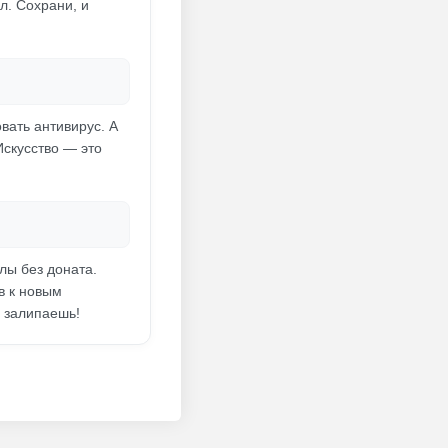
л. Сохрани, и
вать антивирус. А
Искусство — это
лы без доната.
в к новым
ы залипаешь!