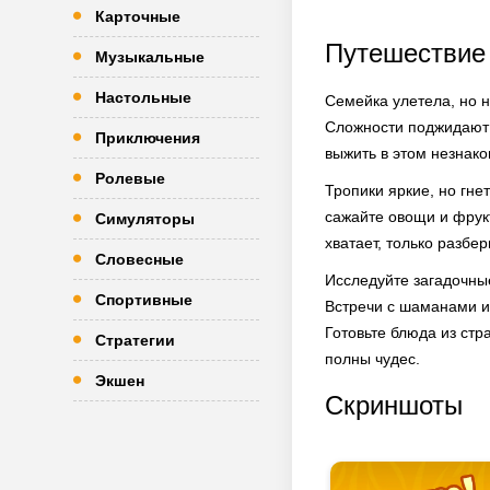
Карточные
Путешествие 
Музыкальные
Настольные
Семейка улетела, но 
Сложности поджидают н
Приключения
выжить в этом незнак
Ролевые
Тропики яркие, но гне
сажайте овощи и фрук
Симуляторы
хватает, только разбер
Словесные
Исследуйте загадочные
Спортивные
Встречи с шаманами и 
Готовьте блюда из ст
Стратегии
полны чудес.
Экшен
Скриншоты