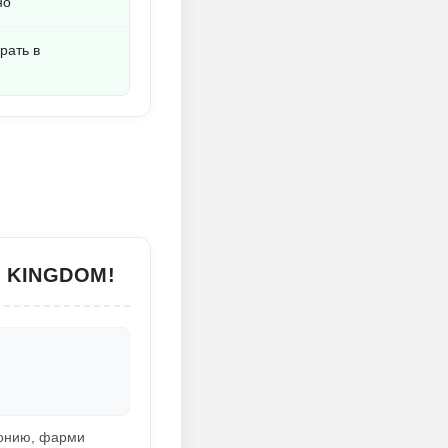
но
рать в
 KINGDOM!
лонию, фарми