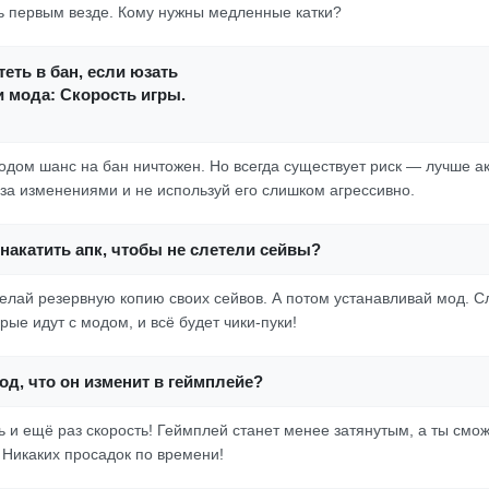
ь первым везде. Кому нужны медленные катки?
еть в бан, если юзать
 мода: Скорость игры.
модом шанс на бан ничтожен. Но всегда существует риск — лучше ак
за изменениями и не используй его слишком агрессивно.
накатить апк, чтобы не слетели сейвы?
делай резервную копию своих сейвов. А потом устанавливай мод. С
рые идут с модом, и всё будет чики-пуки!
од, что он изменит в геймплейе?
ь и ещё раз скорость! Геймплей станет менее затянутым, а ты смо
 Никаких просадок по времени!