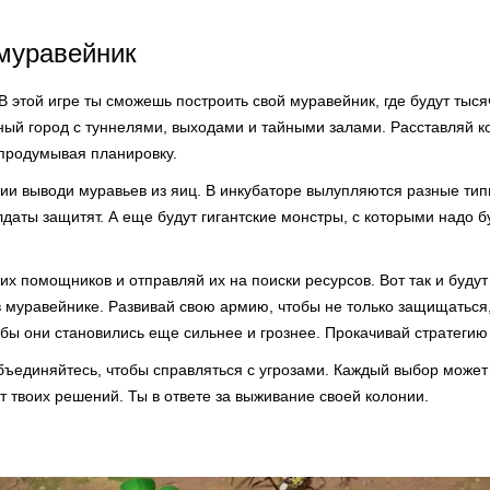
муравейник
В этой игре ты сможешь построить свой муравейник, где будут тыся
ный город с туннелями, выходами и тайными залами. Расставляй ко
 продумывая планировку.
ии выводи муравьев из яиц. В инкубаторе вылупляются разные тип
лдаты защитят. А еще будут гигантские монстры, с которыми надо бу
х помощников и отправляй их на поиски ресурсов. Вот так и буду
 муравейнике. Развивай свою армию, чтобы не только защищаться, 
бы они становились еще сильнее и грознее. Прокачивай стратегию
бъединяйтесь, чтобы справляться с угрозами. Каждый выбор может
от твоих решений. Ты в ответе за выживание своей колонии.