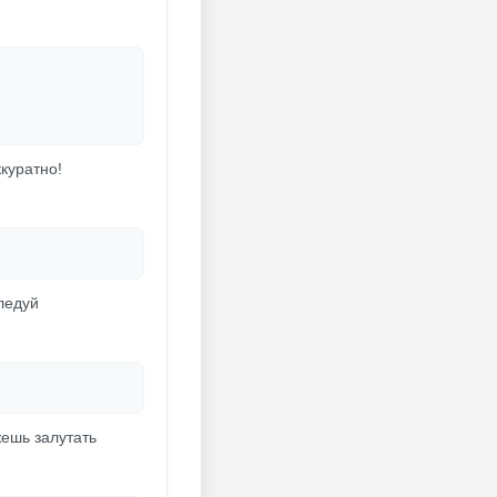
куратно!
ледуй
жешь залутать