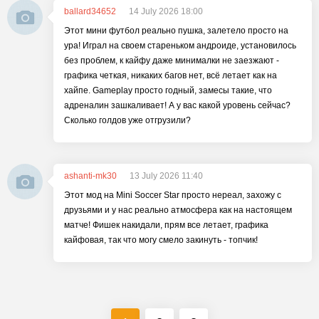
ballard34652
14 July 2026 18:00
Этот мини футбол реально пушка, залетело просто на
ура! Играл на своем стареньком андроиде, установилось
без проблем, к кайфу даже минималки не заезжают -
графика четкая, никаких багов нет, всё летает как на
хайпе. Gameplay просто годный, замесы такие, что
адреналин зашкаливает! А у вас какой уровень сейчас?
Сколько голдов уже отгрузили?
ashanti-mk30
13 July 2026 11:40
Этот мод на Mini Soccer Star просто нереал, захожу с
друзьями и у нас реально атмосфера как на настоящем
матче! Фишек накидали, прям все летает, графика
кайфовая, так что могу смело закинуть - топчик!