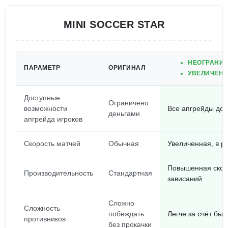
MINI SOCCER STAR
НЕОГРАНИЧ
ПАРАМЕТР
ОРИГИНАЛ
УВЕЛИЧЕНН
Доступные
Ограничено
возможности
Все апгрейды дос
деньгами
апгрейда игроков
Скорость матчей
Обычная
Увеличенная, в р
Повышенная скор
Производительность
Стандартная
зависаний
Сложно
Сложность
побеждать
Легче за счёт быс
противников
без прокачки