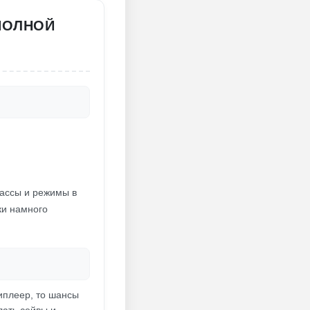
 ПОЛНОЙ
рассы и режимы в
ки намного
типлеер, то шансы