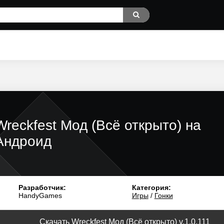
Wreckfest Мод (Всё открыто) на
Андроид
Разработчик:
Категория:
HandyGames
Игры
/
Гонки
Скачать Wreckfest Мод (Всё открыто) v.1.0.111