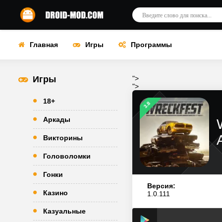
Главная
Игры
Программы
Игры
">
">
18+
3.8
Аркады
Викторины
Головоломки
Гонки
Версия:
Казино
1.0.111
Казуальные