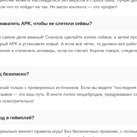
иночке можете наслаждаться без вирусов и страха бана. Лучше де
сли что-то пойдет не так. Но вагон контента — это профит!
накатить APK, чтобы не слетели сейвы?
на самом деле важный! Сначала сделайте копию сейвов, а затем пр
ый APK и установите новый. А если всё чётко, то должно всё работ
ния и отключить антивирь, если он глючит. Короче говоря, следите
д безопасно?
ачай только с проверенных источников. Если вы видите "последняя 
зывов — это ваш путь. В инете полно нищебродов, придумавших са
е осмотрительно!
од в геймплей?
 реально меняет правила игры! Без бесконечных прокачек, с полны