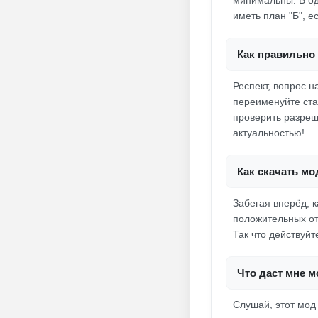
минимальны. В од
иметь план "Б", е
Как правильно 
Респект, вопрос 
переименуйте стар
проверить разреше
актуальностью!
Как скачать мо
Забегая вперёд, к
положительных от
Так что действуйт
Что даст мне м
Слушай, этот мод