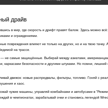
ный драйв
ившись в мир, где скорость и дрифт правят балом. Здесь можно всё: 
никами и ограждениями.
чные повреждения влияют не только на других, но и на твою тачку. 
бедимой на трассе.
 — не самые защищённые. Выбирай между азиатами, американцам
и, каркасами безопасности и другими штуками. Но помни, лишний
иливай движок: новые распредвалы, фильтры, топливо. Гоняй с реа
рушения и хаос.
чтожай чужие машины, управляй комбайнами и автобусами в "Режиме
ждай в чемпионатах, зарабатывай очки и становись легендой Wreck