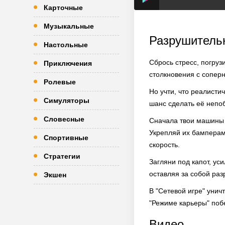
Карточные
Музыкальные
Разрушитель
Настольные
Сбрось стресс, погруз
Приключения
столкновения с сопер
Ролевые
Но учти, что реалисти
Симуляторы
шанс сделать её непо
Словесные
Сначала твои машины
Укрепляй их бамперам
Спортивные
скорость.
Стратегии
Загляни под капот, ус
оставляя за собой раз
Экшен
В "Сетевой игре" уни
"Режиме карьеры" побе
Видео