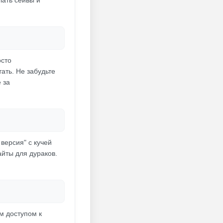
лать сейвы и
осто
ать. Не забудьте
 за
версия" с кучей
йты для дураков.
м доступом к