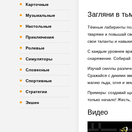
Карточные
Загляни в ть
Музыкальные
Настольные
Тёмные лабиринты пол
тварями и повышай св
Приключения
свои таланты и навыки
Ролевые
С каждым уровнем вра
снаряжение. Собирай 
Симуляторы
Изучай скиллы различн
Словесные
Сражайся с дикими зв
Спортивные
магию льда, огня и зе
Стратегии
Примеры: создавай щит
только начало! Жесть,
Экшен
Видео