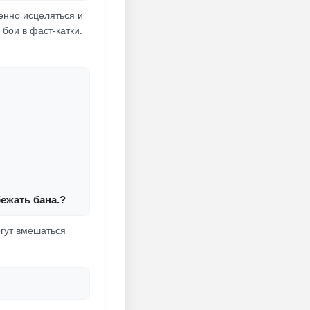
венно исцеляться и
бои в фаст-катки.
ежать бана.?
огут вмешаться