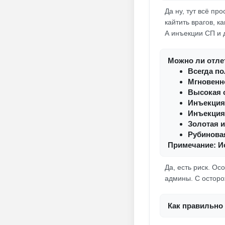
Да ну, тут всё пр
кайтить врагов, 
А инъекции СП и 
Можно ли отлет
Всегда п
Мгновенно
Высокая 
Инъекция
Инъекция
Золотая 
Рубинова
Примечание: И
Да, есть риск. О
админы. С осторо
Как правильно 