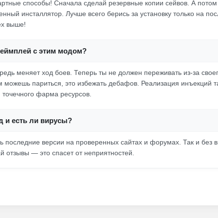
артные способы! Сначала сделай резервные копии сейвов. А потом
енный инсталлятор. Лучше всего берись за установку только на по
ех выше!
геймплей с этим модом?
редь меняет ход боев. Теперь ты не должен переживать из-за свое
м можешь париться, это избежать дебафов. Реализация инъекций т
 точечного фарма ресурсов.
д и есть ли вирусы?
ть последние версии на проверенных сайтах и форумах. Так и без в
й отзывы — это спасет от неприятностей.