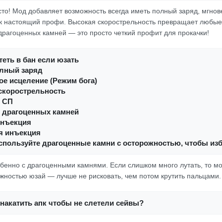
осто! Мод добавляет возможность всегда иметь полный заряд, мгно
как настоящий профи. Высокая скорострельность превращает любые 
драгоценных камней — это просто четкий профит для прокачки!
еть в бан если юзать
олный заряд
е исцеление (Режим бога)
скорострельность
 СП
 драгоценных камней
инъекция
я инъекция
спользуйте драгоценные камни с осторожностью, чтобы изб
собенно с драгоценными камнями. Если слишком много лутать, то м
жностью юзай — лучше не рисковать, чем потом крутить пальцами.
накатить апк чтобы не слетели сейвы?