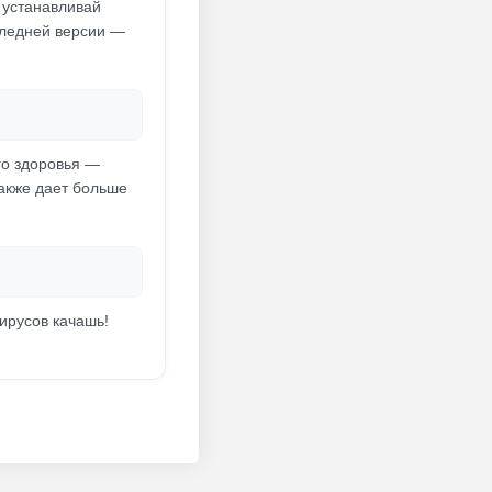
 устанавливай
следней версии —
го здоровья —
акже дает больше
ирусов качашь!