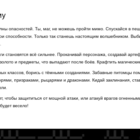
му
ны опасностей. Ты, маг, не можешь пройти мимо. Спускайся в пе
ои способности. Только так станешь настоящим волшебником. Выби
.
ги становятся всё сильнее. Прокачивай персонажа, создавай артеф
золото и предметы, что выпадают после боёв. Крафтить магически
ых классов, борись с тёмными созданиями. Забавные питомцы помо
ерями, призраками, рыцарями и драконами. Кидай заклинания, ста
мли.
, чтобы защититься от мощной атаки, или атакуй врагов огненным
 будет весело!