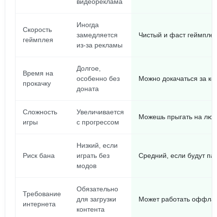
видеореклама
Иногда
Скорость
замедляется
Чистый и фаст геймпле
геймплея
из-за рекламы
Долгое,
Время на
особенно без
Можно докачаться за ко
прокачку
доната
Сложность
Увеличивается
Можешь прыгать на люб
игры
с прогрессом
Низкий, если
Риск бана
играть без
Средний, если будут па
модов
Обязательно
Требование
для загрузки
Может работать оффла
интернета
контента