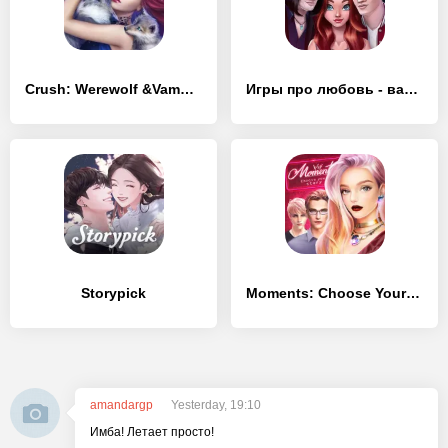
Crush: Werewolf &Vampire Story
Игры про любовь - вампиры
Storypick
Moments: Choose Your Story
amandargp
Yesterday, 19:10
Имба! Летает просто!