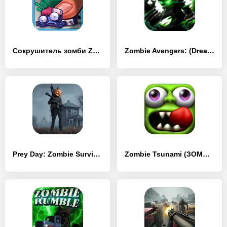
Сокрушитель зомби Zombie Smash
Zombie Avengers: (Dreamsky) Stickman War Z-зомби
Prey Day: Zombie Survival
Zombie Tsunami (ЗОМБИ ЦУНАМИ)