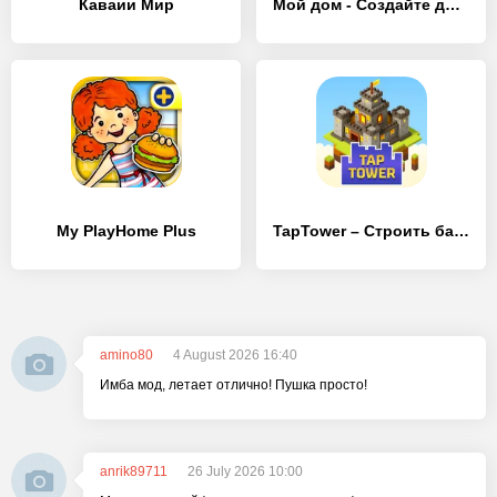
Каваии Мир
Мой дом - Создайте дом мечты
My PlayHome Plus
TapTower – Строить башню из блоков
amino80
4 August 2026 16:40
Имба мод, летает отлично! Пушка просто!
anrik89711
26 July 2026 10:00