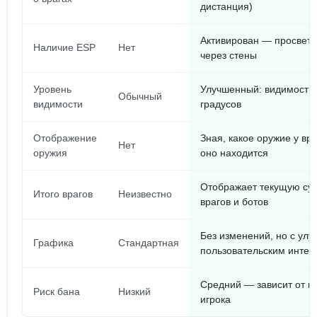
дистанция)
Активирован — просвети
Наличие ESP
Нет
через стены
Уровень
Улучшенный: видимость 
Обычный
видимости
градусов
Отображение
Зная, какое оружие у вра
Нет
оружия
оно находится
Отображает текущую су
Итого врагов
Неизвестно
врагов и ботов
Без изменений, но с ул
Графика
Стандартная
пользовательским инте
Средний — зависит от п
Риск бана
Низкий
игрока