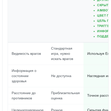
ДРУГИЕ
СКРЫТЫ
AIMBOT
ЦВЕТ П
ЦЕЛЬ П
ТРИГГЕ
ИНФОРМ
ПОДДЕР
Стандартная
Видимость врагов
игра, нужно
Используя Esp
искать врагов
Информация о
состоянии
Не доступна
Наглядная ин
здоровья
Расстояние до
Приблизительная
Точное рассто
противников
оценка
Целенаправленное
Ручное
Скрытая функ