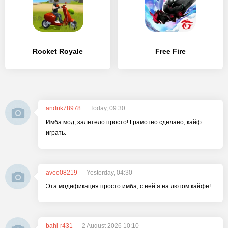
Rocket Royale
Free Fire
andrik78978
Today, 09:30
Имба мод, залетело просто! Грамотно сделано, кайф
играть.
aveo08219
Yesterday, 04:30
Эта модификация просто имба, с ней я на лютом кайфе!
bahl-r431
2 August 2026 10:10