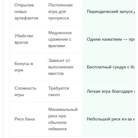
Открытие
Постоянная
новых
игра для
Периодический запуск д
артефактов
прогресса
Медленное
Убийство
сражение с
Одним нажатием — прос
врагов
врагами
Зависит от
Бонусы в
выполнения
Бесплатный сундук с бо
игре
квестов
Сложность
Требуется
Легкая игра благодаря 
игры
скилл
Минимальный
риск при
Риск бана
Небольшой риск из-за и
обычном
гейминге