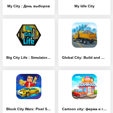
My City : День выборов
My Idle City
Big City Life : Simulator Pro
Global City: Build and Harvest
Block City Wars: Pixel Shooter
Cartoon city: ферма и город