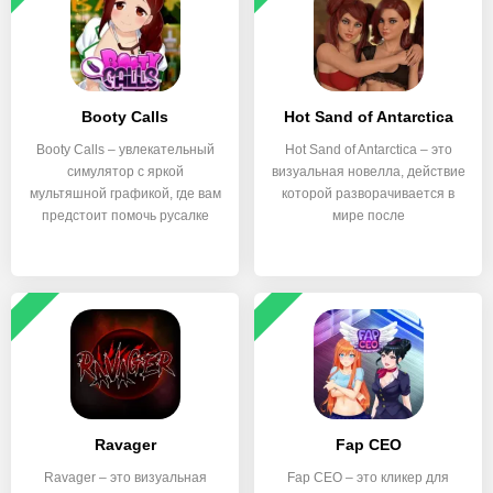
Booty Calls
Hot Sand of Antarctica
Booty Calls – увлекательный
Hot Sand of Antarctica – это
симулятор с яркой
визуальная новелла, действие
мультяшной графикой, где вам
которой разворачивается в
предстоит помочь русалке
мире после
Ravager
Fap CEO
Ravager – это визуальная
Fap CEO – это кликер для