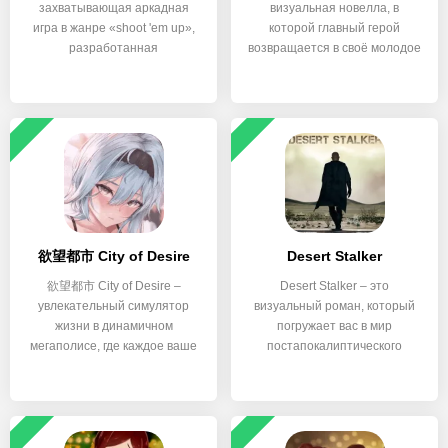
захватывающая аркадная
визуальная новелла, в
игра в жанре «shoot 'em up»,
которой главный герой
разработанная
возвращается в своё молодое
тело
欲望都市 City of Desire
Desert Stalker
欲望都市 City of Desire –
Desert Stalker – это
увлекательный симулятор
визуальный роман, который
жизни в динамичном
погружает вас в мир
мегаполисе, где каждое ваше
постапокалиптического
Египта,