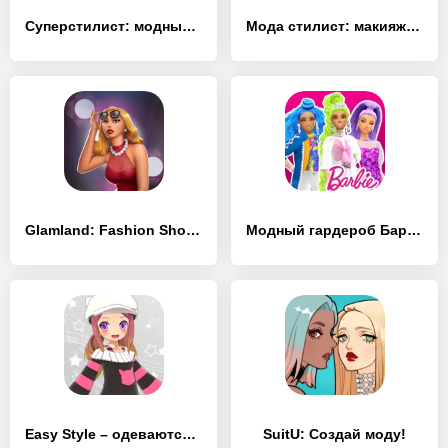
Суперстилист: модный образ
Мода стилист: макияж, одевалки
Glamland: Fashion Show, Dress Up Competition Game
Модный гардероб Барби
Easy Style – одеваются игры (Dress Up Game)
SuitU: Создай моду!