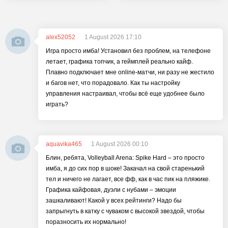
alex52052
1 August 2026 17:10
Игра просто имба! Установил без проблем, на телефоне
летает, графика топчик, а геймплей реально кайф.
Плавно подключает мне online-матчи, ни разу не жестило
и багов нет, что порадовало. Как ты настройку
управления настраивал, чтобы всё еще удобнее было
играть?
aquavika465
1 August 2026 00:10
Блин, ребята, Volleyball Arena: Spike Hard – это просто
имба, я до сих пор в шоке! Закачал на свой старенький
тел и ничего не лагает, все фф, как в час пик на пляжике.
Графика кайфовая, дуэли с нубами – эмоции
зашкаливают! Какой у всех рейтинги? Надо бы
запрыгнуть в катку с чуваком с высокой звездой, чтобы
поразносить их нормально!