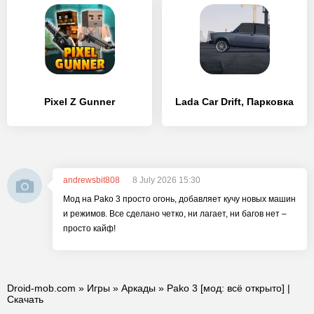
Pixel Z Gunner
Lada Car Drift, Парковка
andrewsbit808
8 July 2026 15:30
Мод на Pako 3 просто огонь, добавляет кучу новых машин
и режимов. Все сделано четко, ни лагает, ни багов нет –
просто кайф!
Droid-mob.com
»
Игры
»
Аркады
» Pako 3 [мод: всё открыто] |
Скачать