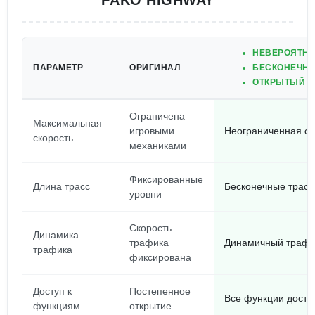
PAKO HIGHWAY
НЕВЕРОЯТНО
ПАРАМЕТР
ОРИГИНАЛ
БЕСКОНЕЧНЫ
ОТКРЫТЫЙ Д
Ограничена
Максимальная
игровыми
Неограниченная ск
скорость
механиками
Фиксированные
Длина трасс
Бесконечные трасс
уровни
Скорость
Динамика
трафика
Динамичный трафи
трафика
фиксирована
Доступ к
Постепенное
Все функции досту
функциям
открытие