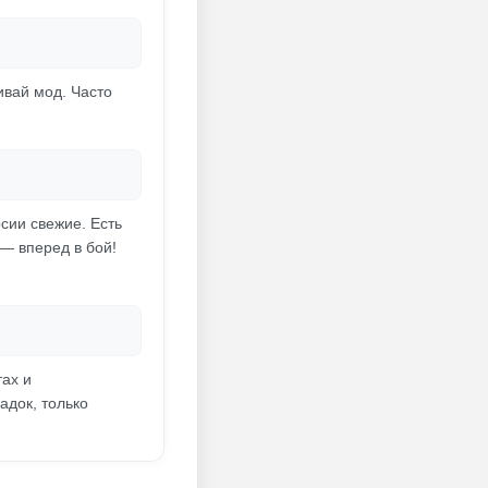
ивай мод. Часто
сии свежие. Есть
 — вперед в бой!
ах и
адок, только