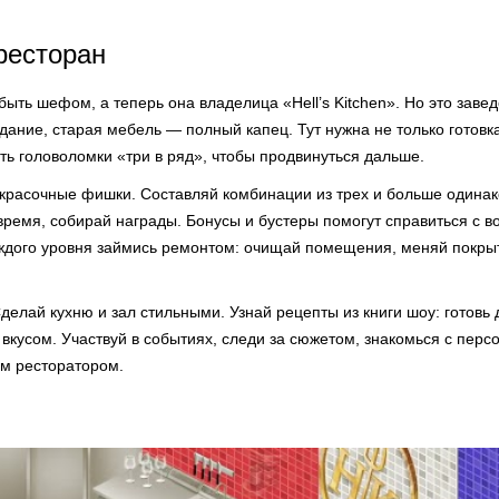
ресторан
быть шефом, а теперь она владелица «Hell’s Kitchen». Но это зав
ание, старая мебель — полный капец. Тут нужна не только готовка
ть головоломки «три в ряд», чтобы продвинуться дальше.
 красочные фишки. Составляй комбинации из трех и больше одинак
время, собирай награды. Бонусы и бустеры помогут справиться с 
ждого уровня займись ремонтом: очищай помещения, меняй покры
делай кухню и зал стильными. Узнай рецепты из книги шоу: готовь 
вкусом. Участвуй в событиях, следи за сюжетом, знакомься с пер
м ресторатором.