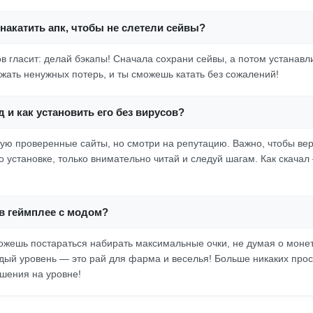
накатить апк, чтобы не слетели сейвы?
в гласит: делай бэкапы! Сначала сохрани сейвы, а потом устанавл
ежать ненужных потерь, и ты сможешь катать без сожалений!
д и как установить его без вирусов?
ую проверенные сайты, но смотри на репутацию. Важно, чтобы вер
о установке, только внимательно читай и следуй шагам. Как скачал
 в геймплее с модом?
ожешь постараться набирать максимальные очки, не думая о монет
дый уровень — это рай для фарма и веселья! Больше никаких прос
шения на уровне!