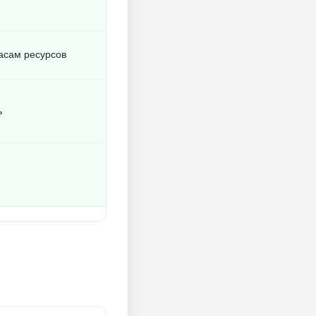
асам ресурсов
ь